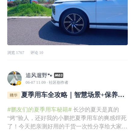
浏览
1767
评论
10
追风遛野🐾
06-07 11:09
· 社区创作者
夏季用车全攻略｜智慧场景+保养技
巧合集✨
#鹏友们的夏季用车秘籍#
长沙的夏天是真的
“烤”验人，还好我的小鹏把夏季用车的爽感焊死
了！今天把亲测好用的干货一次性分享给大家👇
🛍️ 一、亲测不踩雷的「小鹏商城夏季防晒好