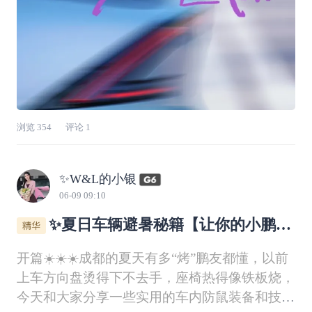
浏览
354
评论
1
✨W&L的小银
06-09 09:10
✨夏日车辆避暑秘籍【让你的小鹏清
凉一夏】✨
开篇☀️☀️☀️成都的夏天有多“烤”鹏友都懂，以前
上车方向盘烫得下不去手，座椅热得像铁板烧，
今天和大家分享一些实用的车内防鼠装备和技