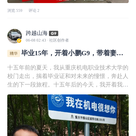
浏览
559
评论
2
跨越山海
06-08 02:43
· 社区创作者
毕业15年，开着小鹏G9，带着妻女
回机电，赴一场青春之约
十五年前的夏天，我从重庆机电职业技术大学的
校门走出，揣着毕业证和对未来的憧憬，奔赴人
生的下一段旅程。十五年后的今天，我开着我的
小鹏G9，载着妻子和女儿，再次踏上这片熟悉
的土地，赴一场迟到的青春之约。 车子驶入璧
山校区的那一刻，熟悉的红砖墙、笔直的梧桐
道，瞬间把记忆拉回了十五年前。方向盘在手中
轻转，G