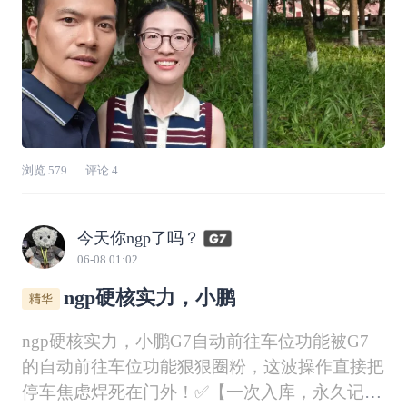
浏览
579
评论
4
今天你ngp了吗？
06-08 01:02
ngp硬核实力，小鹏
ngp硬核实力，小鹏G7自动前往车位功能被G7
的自动前往车位功能狠狠圈粉，这波操作直接把
停车焦虑焊死在门外！✅【一次入库，永久记