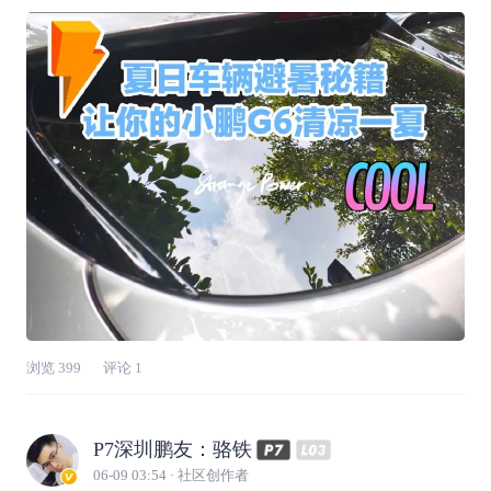
巧，实测下来效果直接拉满！ 🌞 第一件：全景
天窗遮阳帘，把直射阳光全挡住 G6的大天幕虽
然通透，但夏天晒起来真的遭不住。装上专用遮
阳帘后，整个车顶瞬间变成“隔热层”，
浏览
399
评论
1
P7深圳鹏友：骆铁
06-09 03:54
· 社区创作者