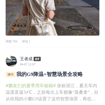
浏览
700
评论
1
王者成
06-07 12:07
我的G9降温+智慧场景全攻略
#鹏友们的夏季用车秘籍#
坐标浙江，夏天车内
温度直逼50℃，之前每次上车都像“蒸桑拿”，自
从给我的小鹏G9设置了这些智慧场景，再也没