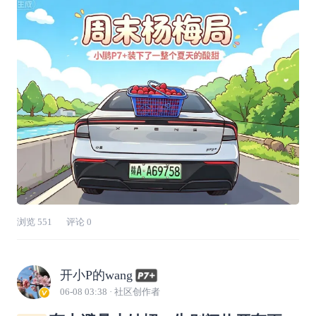
色填满。入园啦！闯入漫山遍野的杨梅林车停在
路边，远远就看见第五届杨梅采摘节的横幅。沿
着水泥小路往里走，成片的杨梅树在阳光下铺展
开
浏览
551
评论
0
开小P的wang
06-08 03:38
· 社区创作者