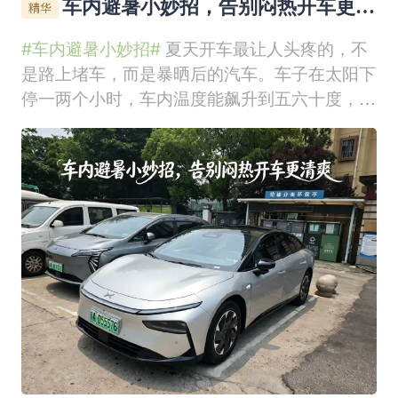
车内避暑小妙招，告别闷热开车更清
爽
#车内避暑小妙招#
夏天开车最让人头疼的，不
是路上堵车，而是暴晒后的汽车。车子在太阳下
停一两个小时，车内温度能飙升到五六十度，座
椅烫屁股、方向盘烫手，一上车就满头大汗，空
调吹半天也凉不下来。其实不用硬扛，掌握几个
简单实用的车内避暑小技巧，就能轻松解决车内
闷热问题，让夏日开车舒适又省心。妙招一：安
装车