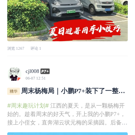
浏览
1267
评论
1
cjl008
06-07 12:51
周末杨梅局｜小鹏P7+装下了一整个
夏天的酸甜
#周末趣玩计划#
江西的夏天，是从一颗杨梅开
始的。趁着周末的好天气，开上我的小鹏P7+，
接上小侄女，直奔湖云状元梅的采摘园。后备箱
里早就备好了露营箱和空篮子，等着被酸甜的红