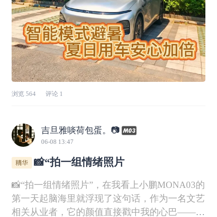
浏览
564
评论
1
吉旦雅啖荷包蛋。📷
06-08 13:47
📸“拍一组情绪照片
📸“拍一组情绪照片”，在我看上小鹏MONA03的
第一天起脑海里就浮现了这句话，作为一名文艺
相关从业者，它的颜值直接戳中我的心巴——一