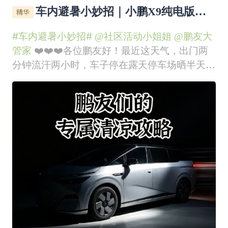
车内避暑小妙招｜小鹏X9纯电版专
属清凉攻略
#车内避暑小妙招#
@社区活动小姐姐
@鹏友大
管家
❤️❤️❤️各位鹏友好！最近这天气，出门两
分钟流汗两小时，车子停在露天停车场晒半天，
打开车门那一瞬间简直像是在接受热浪洗礼。好
在咱们开的是小鹏X9，纯电MPV自带不少夏日
避暑黑科技，今天就跟大家分享几个亲测有效的
车内降温秘笈。远程预冷，上车即清凉这