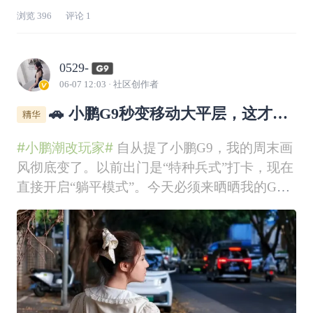
住】不用反复进出刷数据，第一次手动开进车
浏览
396
评论
1
库，它就悄悄完成了整个停车场的3D建模，告
别重复学习，效率直接拉满！✅【无导航也能精
准建模】不用提前设导航，驶入地库即刻启动扫
0529-
描，昏
06-07 12:03
· 社区创作者
🚗 小鹏G9秒变移动大平层，这才是
真的“潮改”
#小鹏潮改玩家#
自从提了小鹏G9，我的周末画
风彻底变了。以前出门是“特种兵式”打卡，现在
直接开启“躺平模式”。今天必须来晒晒我的G9
是如何从一辆智能SUV，爆改成全家人的“移动
大床”的！🏠💤🛌 改造思路：简单粗暴，就是
“大”！很多人问我G9能不能当床车？我的答案
是：太能了！ 而且不需要那种复