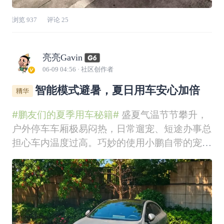
浏览
937
评论
25
亮亮Gavin
06-09 04:56
· 社区创作者
智能模式避暑，夏日用车安心加倍
#鹏友们的夏季用车秘籍#
盛夏气温节节攀升，
户外停车车厢极易闷热，日常遛宠、短途办事总
担心车内温度过高。巧妙的使用小鹏自带的宠物
模式+远程控温功能，完美解决夏季车内温度过
高难题，再搭配实用养护技巧，安稳度过高温季
节。 一、智能避暑：给自己舒适凉感 1. 智能场
景-上班族的福音通过设定智能场景，提前设