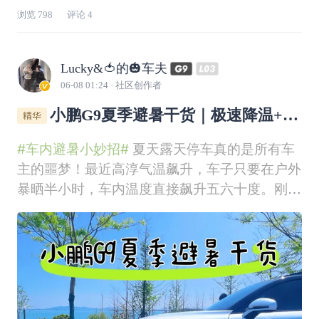
浏览
798
评论
4
Lucky&🍅的🎃车夫
06-08 01:24
· 社区创作者
小鹏G9夏季避暑干货｜极速降温+隐
藏冰箱+原厂遮阳帘
#车内避暑小妙招#
夏天露天停车真的是所有车
主的噩梦！最近高淳气温飙升，车子只要在户外
暴晒半小时，车内温度直接飙升五六十度。刚拉
开车门热浪扑面，座椅发烫、方向盘烫手、内饰
闷热窒息，每次上车都像进桑拿房，真的太折磨
人了。开了这么久小鹏G9，我慢慢摸索出几套
专属小鹏的夏日保命避暑方法，不是乱七八糟的
智商