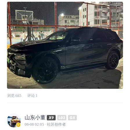
遭过罪！今天把我的「夏日用车秘籍」全分享给
大家～✅【核心神器：炎炎夏日自动降温】这是
我使用率最高的场景！我设置了从早8到晚7，每
小时监测车内温度，当车内温度≥35℃时自
浏览
685
评论
1
山东小董
06-08 02:05
· 社区创作者