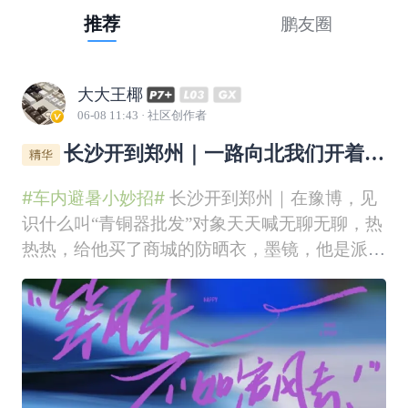
推荐
鹏友圈
大大王椰
06-08 11:43
· 社区创作者
长沙开到郑州｜一路向北我们开着小
鹏去避暑
#车内避暑小妙招#
长沙开到郑州｜在豫博，见
识什么叫“青铜器批发”对象天天喊无聊无聊，热
热热，给他买了商城的防晒衣，墨镜，他是派上
用场了，这次开P7+搞了个大的，直接从长沙干
到郑州，看了一眼能耗，全程NGP+12以内，60
度电中途补了两次，用车机导航搭配小鹏APP早
早规划了行程，心里那点虚早就没了。