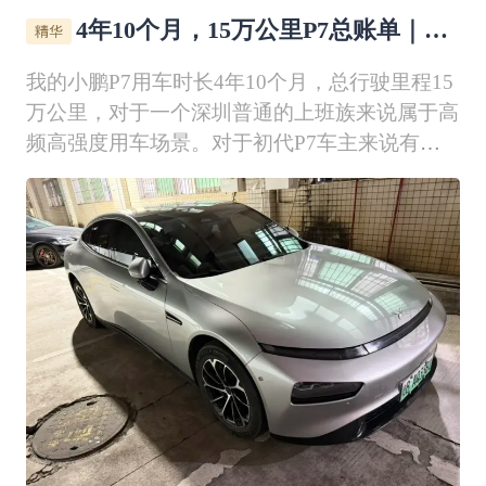
4年10个月，15万公里P7总账单｜花
了多少？省了多少？
我的小鹏P7用车时长4年10个月，总行驶里程15
万公里，对于一个深圳普通的上班族来说属于高
频高强度用车场景。对于初代P7车主来说有每
年三千度免费电卡，所以这4年10个月省了1万5
千度电。另外，这15万公里总账单根据真实电
耗、保养记录、损耗件更换、加装升级费用，精
准核算全车用车成本，并对标雅阁、凯美瑞