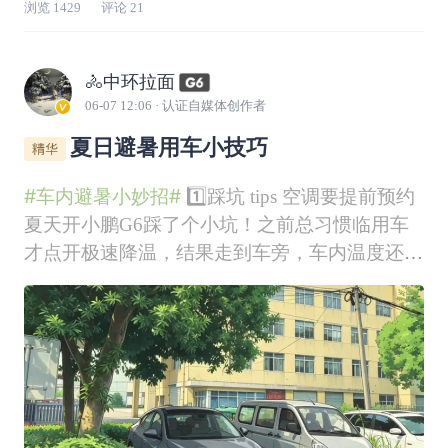
浏览
1429
评论
21
🚴中环拉面
06-07 12:06
· 认证自媒体创作者
夏日避暑用车小技巧
#车内避暑小妙招#
1️⃣踩坑 tips 空调要提前预约
夏天开小鹏G6踩了个小坑！之前总习惯临用车
才点开极速降温，结果走到车旁，车内温度还是
偏高，降温效果大打折扣。摸索后发现预约空调
才是正确打开方式！我固定五点半下班，提前设
置好预约降温，等走到车边，车厢已经凉丝丝
的，上车瞬间幸福感拉满。小小功能用对