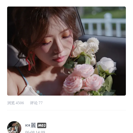
名喜欢粉色的男人陷进去了。 📝从提车第一天
就开始策划，因为自己来这边时间也不长，各个
地点都不熟悉，模特方面也没什么资源，还一直
有别的事要忙，这件事就一直藏在心里被暂
浏览
4506
评论
77
🍬麗
06-08 14:09