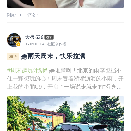
浏览
981
评论
7
天亮626
06-09 01:04
· 社区创作者
🌧️雨天周末，快乐拉满
#周末趣玩计划#
🌧️谁懂啊！北京的雨季也挡不
住一颗想玩的心！周末冒着淅淅沥沥的小雨，开
上我的小鹏G9，开启了一场说走就走的“湿身”
快乐局，全程笑点拉满，好吃好喝也全安排上啦
🥳🚗 出发！雨天里的移动安全屋雨天路滑，G9
的辅助驾驶真的太让人安心了，自动跟车+车道
保持，不用一直紧绷着神经。一路上雨