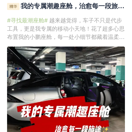
我的专属潮趣座舱，治愈每一段旅途
✨
#寻找最潮座舱#
越来越觉得，车子不只是代步
工具，更是我专属的移动小天地！花了超多心思
布置我的小鹏座舱，每一处小细节都藏着温柔与
心意，新潮又治愈，加上本身车内氛围感就不
错，每次上车都瞬间被幸福感包围，完全舍不得
下车🥰🚗主驾的氛围感和安全感直接拉满💙开车
最看重安心感，我特意在主驾右侧放上软萌小熊