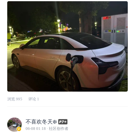
物」夏天用车的幸福感，小鹏商城直接给我拉
满！鹏友们可入手3W车窗遮阳帘套装和麂皮绒
天幕遮阳帘，简直是夏天的续命神器✨• 适配度
浏览
995
评论
1
不喜欢冬天❄️
06-08 01:18
· 社区创作者