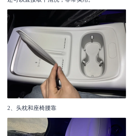
2、头枕和座椅腰靠