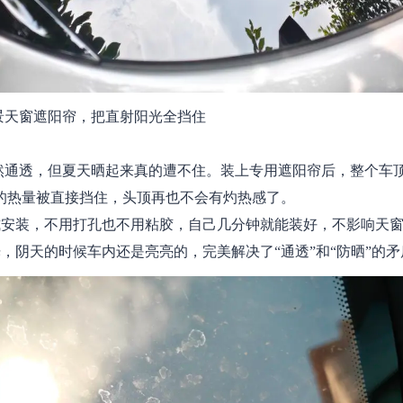
全景天窗遮阳帘，把直射阳光全挡住
然通透，但夏天晒起来真的遭不住。装上专用遮阳帘后，整个车顶
的热量被直接挡住，头顶再也不会有灼热感了。
式安装，不用打孔也不用粘胶，自己几分钟就能装好，不影响天
，阴天的时候车内还是亮亮的，完美解决了“通透”和“防晒”的矛