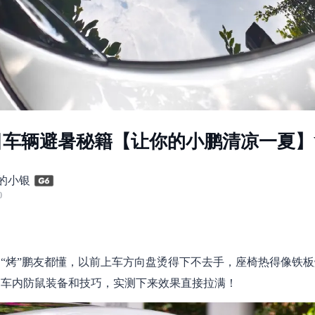
日车辆避暑秘籍【让你的小鹏清凉一夏】
L的小银
0
“烤”鹏友都懂，以前上车方向盘烫得下不去手，座椅热得像铁
的车内防鼠装备和技巧，实测下来效果直接拉满！