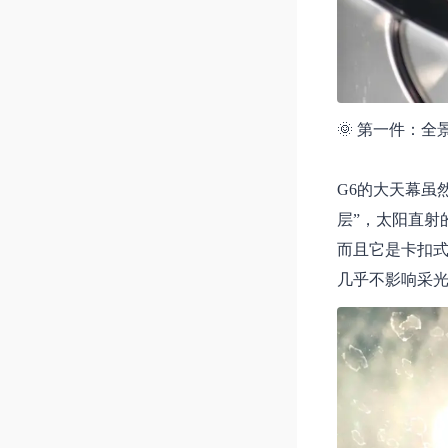
🌞 第一件：
G6的大天幕虽
层”，太阳直射
而且它是卡扣
几乎不影响采光