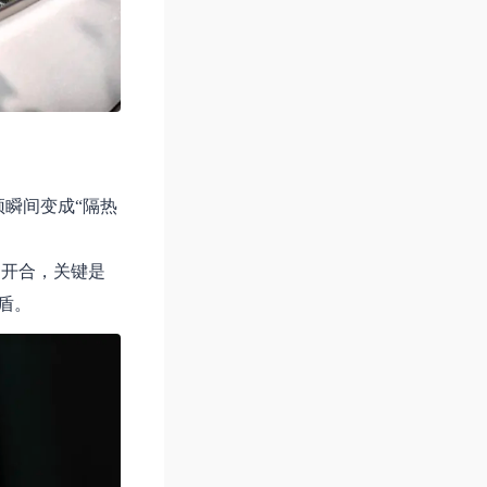
瞬间变成“隔热
窗开合，关键是
盾。