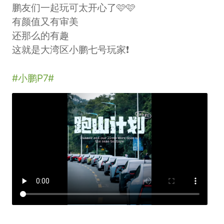
鹏友们一起玩可太开心了🩷🩷
有颜值又有审美
还那么的有趣
这就是大湾区小鹏七号玩家❗
#小鹏P7#