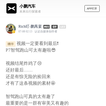
小鹏汽车
APP打开
未来出行探索者
Rich叮-鹏禺宴
07-08 02:13
· 认证自媒体创作者
视频一定要看到最后❗
P7智驾跑山可太有趣啦😎
视频结尾炸鸡了😢
还好最后……
还是有惊无险的捡回来
才有了这条视频的素材🤩
智驾跑山可真的太有趣了
最重要的是一群有审美又有趣的