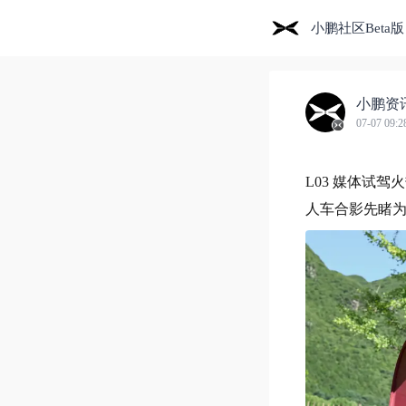
小鹏社区Beta版
小鹏资
07-07 09:2
L03 媒体试驾
人车合影先睹