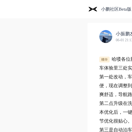
小鹏社区Beta版
小振鹏友
06-01 21:1
哈喽各位
车体验里三处
第一处改动，
便，现在调整
爽舒适，导航
第二点升级在
本优化后，一
节优化很贴心
第三是自动泊