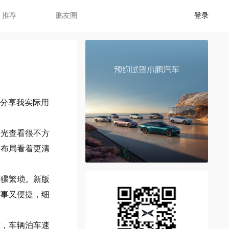
推荐
鹏友圈
登录
只分享我实际用
余光查看很不方
示布局看着更清
步骤繁琐。新版
省事又便捷，细
后，车辆泊车速