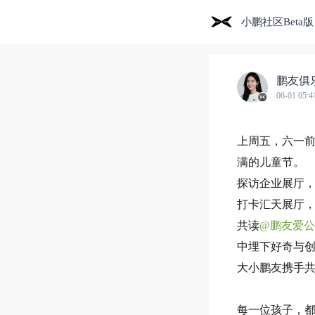
小鹏社区Beta版
鹏友俱
06-01 05:4
上周五，六一前
满的儿童节。
探访企业展厅
打卡汇天展厅
共读
@鹏友爱
中埋下好奇与
大小鹏友携手共
每一位孩子，