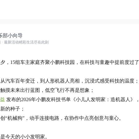
乐部小向导
1
· 最新活动精彩生活尽在此刻
夕，15组车主家庭齐聚小鹏科技园，在科技与童趣中提前度过了
，从汽车百年变迁，到人形机器人亮相，沉浸式感受科技的温度
，触摸未来出行蓝图，低空飞行不再是想象；
公益
发布的2026年小鹏友科技书单《小儿人发明家：造机器人》
创新的种子；
创“机械狗”，动手连接电路，在协作中点亮创意与童心。
都是今天的小小发明家。