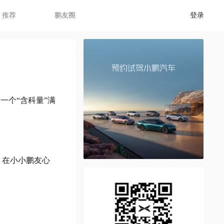
推荐
鹏友圈
登录
一个“含科量”满
；
，在小小鹏友心