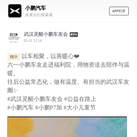
小鹏汽车
APP打开
未来出行探索者
武汉灵醒小鹏车友会
05-31 12:14
以车相聚，以善暖心❤️
六一小鹏车友走进福利院，用物资送去陪伴与温
暖。
往后公益常态化，做有温度、有担当的武汉车友
圈✨
#武汉灵醒小鹏车友会 #公益在路上
#小鹏汽车 #小鹏P7加 #大小儿童节