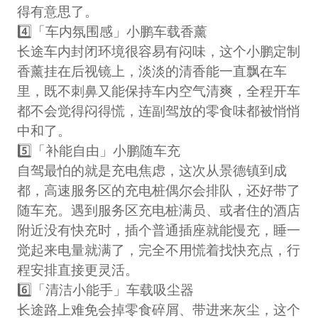
得有意思了。
4️⃣「车内氛围感」小鹏车载香薰
长途车内封闭环境很容易有闷味，这个小鹏定制
香薰挂在后视镜上，淡淡的清香能一直飘在车
里，既不刺鼻又能保持车内空气清爽，全程开车
都不会觉得闷得慌，连副驾放的零食味都被悄悄
中和了。
5️⃣「补能自由」小鹏随车充
自驾最怕的就是充电焦虑，这次从景德镇到成
都，高速服务区的充电桩偶尔会排队，还好带了
随车充。遇到服务区充电桩满员、或者住的酒店
附近没有快充时，插个普通插座就能慢充，睡一
觉起来电量就满了，完全不用慌着找快充点，行
程安排直接更灵活。
6️⃣「清洁小能手」车载吸尘器
长途路上难免会掉零食碎屑、带进来灰尘，这个