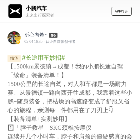
小鹏汽车
APP打开
未来出行探索者
昕心向希~
05-04 16:35
· 认证自媒体创作者
#长途用车妙招#
【1500km景德镇→成都！我的小鹏长途自驾
「续命」装备清单！】
1500公里的长途自驾，对人和车都是一场耐力
赛。从景德镇一路向西开往成都，我靠着这些小
鹏+随身装备，把枯燥的高速路变成了舒服又省
心的旅程，亲测每一件都用在了刀刃上👇
【装备清单+实测妙用】
1️⃣「脖子救星」SKG颈椎按摩仪
连续开几个小时车，脖子和肩颈的僵硬感真的会