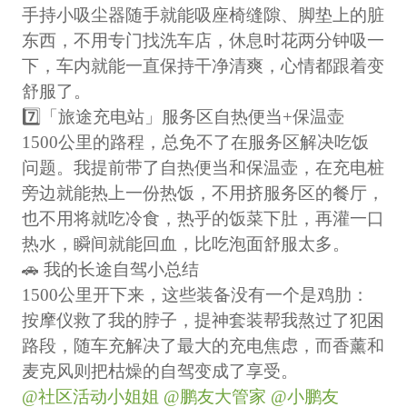
手持小吸尘器随手就能吸座椅缝隙、脚垫上的脏
东西，不用专门找洗车店，休息时花两分钟吸一
下，车内就能一直保持干净清爽，心情都跟着变
舒服了。
7️⃣「旅途充电站」服务区自热便当+保温壶
1500公里的路程，总免不了在服务区解决吃饭
问题。我提前带了自热便当和保温壶，在充电桩
旁边就能热上一份热饭，不用挤服务区的餐厅，
也不用将就吃冷食，热乎的饭菜下肚，再灌一口
热水，瞬间就能回血，比吃泡面舒服太多。
🚗 我的长途自驾小总结
1500公里开下来，这些装备没有一个是鸡肋：
按摩仪救了我的脖子，提神套装帮我熬过了犯困
路段，随车充解决了最大的充电焦虑，而香薰和
麦克风则把枯燥的自驾变成了享受。
@社区活动小姐姐
@鹏友大管家
@小鹏友