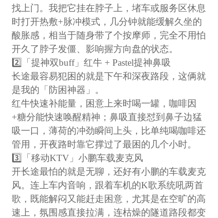
找上门。我把它挂在脖子上，堵车或服务区休息
时打开热敷+脉冲模式，几分钟就能缓解久坐的
酸胀感，相当于随身带了个按摩师，完全不用怕
开久了脖子发僵、影响握方向盘的状态。
2️⃣「提神双buff」红牛 + Pastel提神鼻吸
长途最容易犯困的就是下午和深夜路段，这俩就
是我的「防困神器」。
红牛快速补能量，困意上来时喝一罐，咖啡因
+糖分能快速唤醒精神；鼻吸直接怼到鼻子边猛
吸一口，薄荷的冲劲瞬间上头，比单纯喝咖啡还
管用，开夜路时靠它撑过了最困的几个小时。
3️⃣「移动KTV」小鹏车载麦克风
开长途最怕的就是无聊，还好有小鹏的车载麦克
风。连上车内音响，跟着车机的K歌系统吼两首
歌，既能解闷又能赶走困意，尤其是在空旷的高
速上，氛围感直接拉满，连枯燥的隧道路段都变