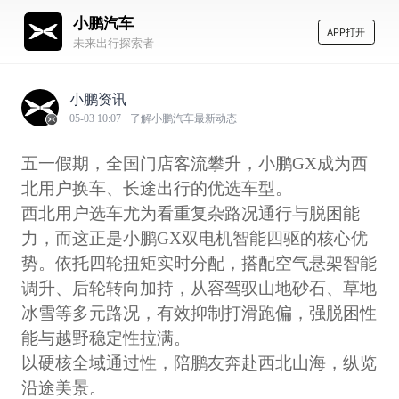
小鹏汽车
APP打开
未来出行探索者
小鹏资讯
05-03 10:07
· 了解小鹏汽车最新动态
五一假期，全国门店客流攀升，小鹏GX成为西
北用户换车、长途出行的优选车型。
西北用户选车尤为看重复杂路况通行与脱困能
力，而这正是小鹏GX双电机智能四驱的核心优
势。依托四轮扭矩实时分配，搭配空气悬架智能
调升、后轮转向加持，从容驾驭山地砂石、草地
冰雪等多元路况，有效抑制打滑跑偏，强脱困性
能与越野稳定性拉满。
以硬核全域通过性，陪鹏友奔赴西北山海，纵览
沿途美景。