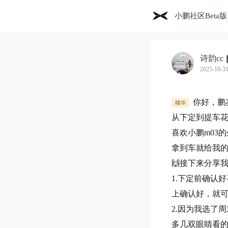
小鹏社区Beta版
诗韵cc
2025-10-31
你好，鹏
从下定到提车
喜欢小鹏m03
拿到车就给我
🙌接下来分享
1.下定前确认
上确认好，就
2.因为我选了
多几双眼睛看