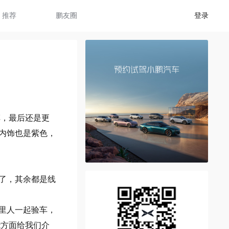
推荐
鹏友圈
登录
车，最后还是更
内饰也是紫色，
驾了，其余都是线
家里人一起验车，
能方面给我们介