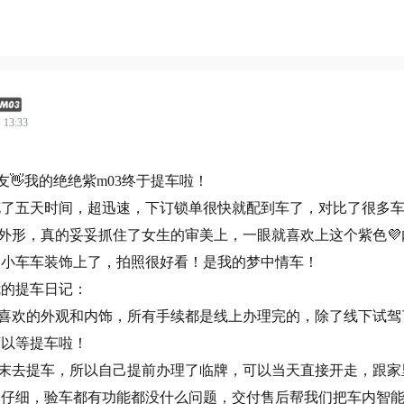
 13:33
友👋我的绝绝紫m03终于提车啦！
花了五天时间，超迅速，下订锁单很快就配到车了，对比了很多
的外形，真的妥妥抓住了女生的审美上，一眼就喜欢上这个紫色
的小车车装饰上了，拍照很好看！是我的梦中情车！
我的提车日记：
好喜欢的外观和内饰，所有手续都是线上办理完的，除了线下试
可以等提车啦！
周末去提车，所以自己提前办理了临牌，可以当天直接开走，跟
的仔细，验车都有功能都没什么问题，交付售后帮我们把车内智