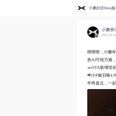
小鹏社区Beta版
小鹏资
2025-01-16
噔噔噔，小鹏
热AI可抵万难
🥗OTA新增优
📢小P被召唤4.
年终盘点，一起看