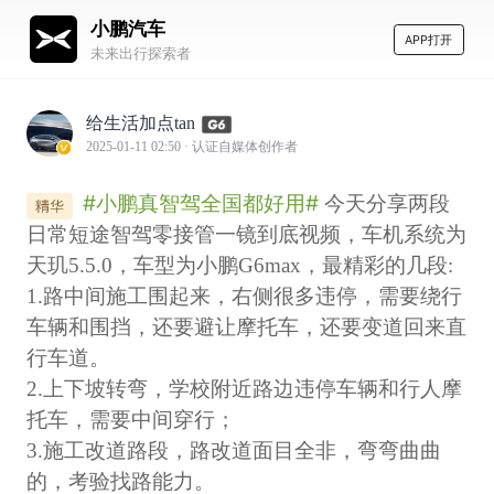
小鹏汽车
APP打开
未来出行探索者
给生活加点tan
2025-01-11 02:50
· 认证自媒体创作者
#小鹏真智驾全国都好用#
今天分享两段
日常短途智驾零接管一镜到底视频，车机系统为
天玑5.5.0，车型为小鹏G6max，最精彩的几段:
1.路中间施工围起来，右侧很多违停，需要绕行
车辆和围挡，还要避让摩托车，还要变道回来直
行车道。
2.上下坡转弯，学校附近路边违停车辆和行人摩
托车，需要中间穿行；
3.施工改道路段，路改道面目全非，弯弯曲曲
的，考验找路能力。