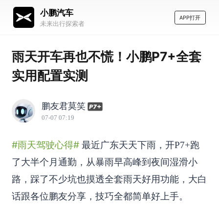
小鹏汽车
APP打开
未来出行探索者
雨天开车再也不慌！小鹏P7+全套
实用配置实测
鹏友君莫笑
07-07 07:19
#雨天驾驶心得#
最近广东天天下雨，开P7+跑
了大半个月通勤，从暴雨早高峰到夜间湿滑小
路，踩了不少坑也摸透全套雨天好用功能，大白
话跟各位鹏友分享，技巧全都简单好上手。