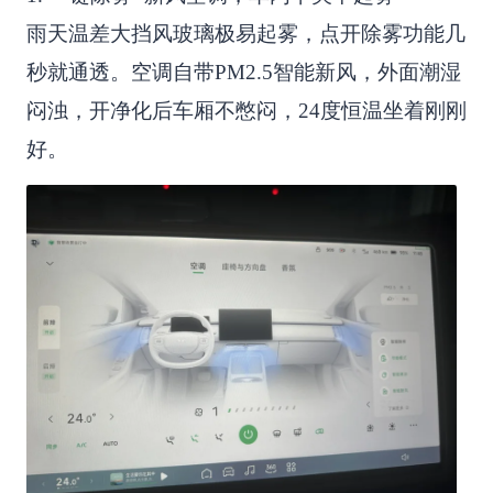
雨天温差大挡风玻璃极易起雾，点开除雾功能几
秒就通透。空调自带PM2.5智能新风，外面潮湿
闷浊，开净化后车厢不憋闷，24度恒温坐着刚刚
好。