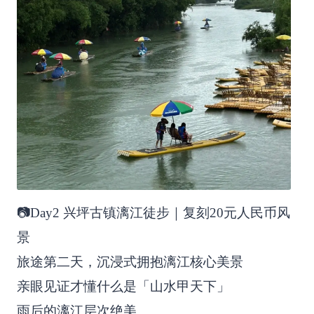
📷Day2 兴坪古镇漓江徒步｜复刻20元人民币风
景
旅途第二天，沉浸式拥抱漓江核心美景
亲眼见证才懂什么是「山水甲天下」
雨后的漓江层次绝美