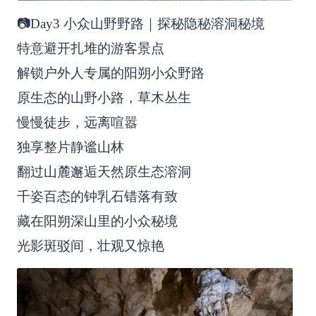
📷Day3 小众山野野路｜探秘隐秘溶洞秘境
特意避开扎堆的游客景点
解锁户外人专属的阳朔小众野路
原生态的山野小路，草木丛生
慢慢徒步，远离喧嚣
独享整片静谧山林
翻过山麓邂逅天然原生态溶洞
千姿百态的钟乳石错落有致
藏在阳朔深山里的小众秘境
光影斑驳间，壮观又惊艳