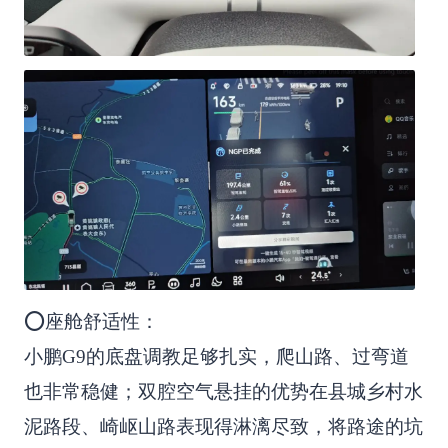
⭕座舱舒适性：
小鹏G9的底盘调教足够扎实，爬山路、过弯道
也非常稳健；双腔空气悬挂的优势在县城乡村水
泥路段、崎岖山路表现得淋漓尽致，将路途的坑