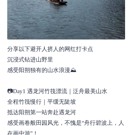
分享以下避开人挤人的网红打卡点
沉浸式钻进山野里
感受阳朔独有的山水浪漫⛰️
📷Day1 遇龙河竹筏漂流｜泛舟最美山水
全程竹筏慢行｜平缓无陡坡
抵达阳朔第一站奔赴遇龙河
感受画卷般田园风光，不愧是“舟行碧波上，人
在画中游”！