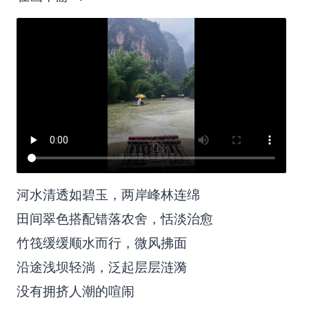
河水清透如碧玉，两岸峰林连绵
田间翠色搭配错落农舍，恬淡治愈
竹筏缓缓顺水而行，微风拂面
沿途浅坝轻淌，泛起层层涟漪
没有拥挤人潮的喧闹