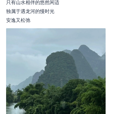
只有山水相伴的悠然闲适
独属于遇龙河的慢时光
安逸又松弛