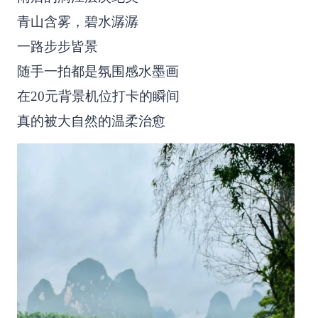
青山含雾，碧水潺潺
一路步步皆景
随手一拍都是氛围感水墨画
在20元背景机位打卡的瞬间
真的被大自然的温柔治愈