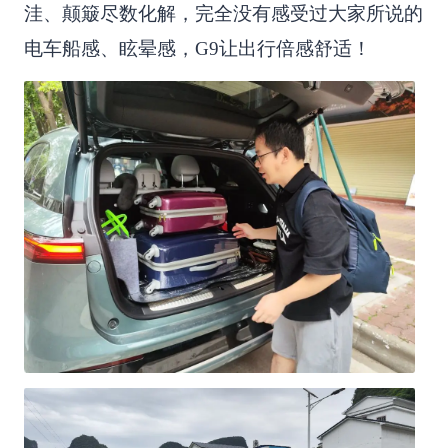
洼、颠簸尽数化解，完全没有感受过大家所说的
电车船感、眩晕感，G9让出行倍感舒适！