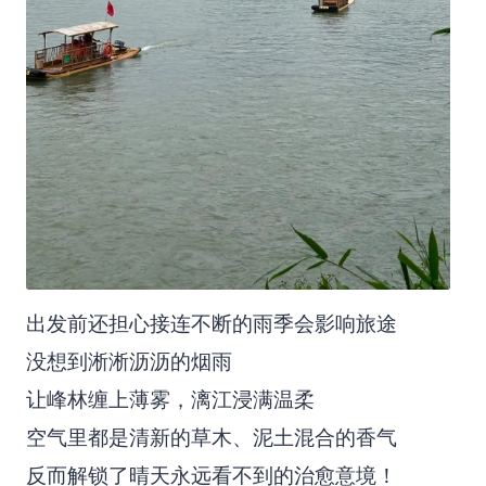
出发前还担心接连不断的雨季会影响旅途
没想到淅淅沥沥的烟雨
让峰林缠上薄雾，漓江浸满温柔
空气里都是清新的草木、泥土混合的香气
反而解锁了晴天永远看不到的治愈意境！