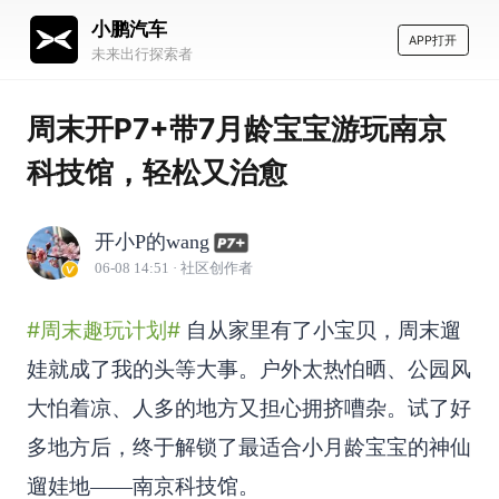
小鹏汽车
APP打开
未来出行探索者
周末开P7+带7月龄宝宝游玩南京
科技馆，轻松又治愈
开小P的wang
06-08 14:51
· 社区创作者
#周末趣玩计划#
自从家里有了小宝贝，周末遛
娃就成了我的头等大事。户外太热怕晒、公园风
大怕着凉、人多的地方又担心拥挤嘈杂。试了好
多地方后，终于解锁了最适合小月龄宝宝的神仙
遛娃地——南京科技馆。