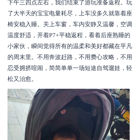
下午三四点左右，我们结束了游玩准备返程。玩
了大半天的宝宝电量耗尽，上车没多久就靠着座
椅安稳入睡。关上车窗，车内安静又温馨，空调
温度舒适，开着P7+平稳返程，看着后座熟睡的
小家伙，瞬间觉得所有的温柔和美好都藏在平凡
的周末里。不用奔波赶路，不用费心攻略，不用
忍受拥挤喧闹，简简单单一场短途自驾遛娃，轻
松又治愈。