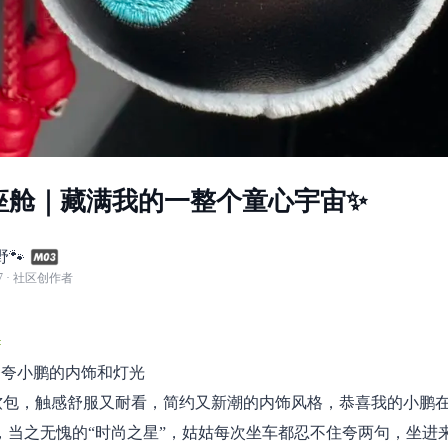
座舱｜藏满我的一整个童心宇宙✨
🐾
7
· 社区创作者
#
夸夸小鹏的内饰和灯光
积软包，触感舒服又耐看，简约又新潮的内饰风格，恭喜我的小鹏在
，当之无愧的“时尚之星”，姑姑每次坐车都忍不住夸两句，坐进