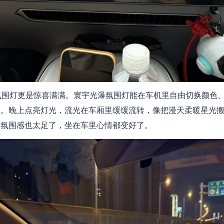
，氛围灯更是惊喜满满。寰宇光瀑氛围灯能在车机里自由切换颜色
多。晚上点亮灯光，流光在车厢里缓缓流转，像把漫天柔暖星光
这氛围感也太足了，坐在车里心情都变好了。