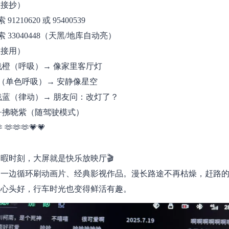
直接抄）
1210620 或 95400539
 33040448（天黑/地库自动亮）
直接用）
+浅橙（呼吸）→ 像家里客厅灯
蓝（单色呼吸）→ 安静像星空
+浅蓝（律动）→ 朋友问：改灯了？
紫+拂晓紫（随驾驶模式）
 🫶🫶🫶💗💗
暇时刻，大屏就是快乐放映厅🎬
，一边循环刷动画片、经典影视作品。漫长路途不再枯燥，赶路
温心头好，行车时光也变得鲜活有趣。