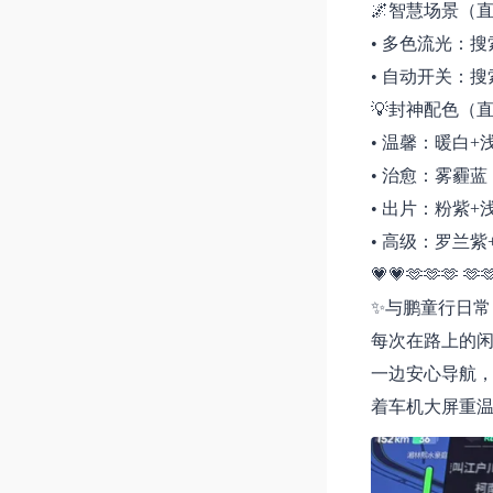
🌌智慧场景（
• 多色流光：搜索 9
• 自动开关：搜索
💡封神配色（
• 温馨：暖白
• 治愈：雾霾
• 出片：粉紫
• 高级：罗兰
💗💗🫶🫶🫶 🫶
✨与鹏童行日常
每次在路上的闲
一边安心导航
着车机大屏重