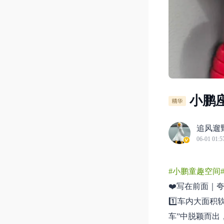
小鹏
追风遛野
06-01 01:5
#小鹏童趣空间
❤️写在前面｜
1️⃣车内大面
车”中脱颖而出