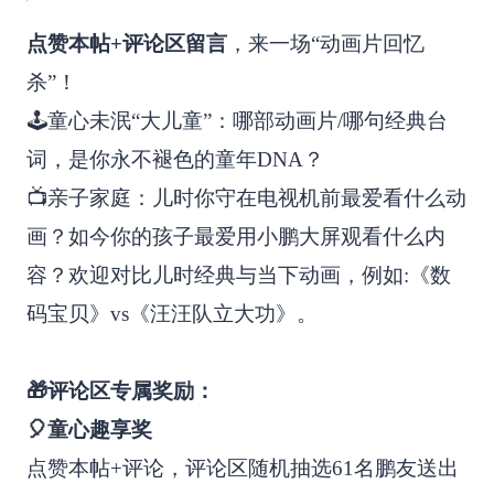
点赞本帖+评论区留言
，来一场“动画片回忆
杀”！
🕹️童心未泯“大儿童”：哪部动画片/哪句经典台
词，是你永不褪色的童年DNA？
📺亲子家庭：儿时你守在电视机前最爱看什么动
画？如今你的孩子最爱用小鹏大屏观看什么内
容？欢迎对比儿时经典与当下动画，例如:《数
码宝贝》vs《汪汪队立大功》。
🎁评论区专属奖励：
🎈童心趣享奖
点赞本帖+评论，评论区随机抽选61名鹏友送出