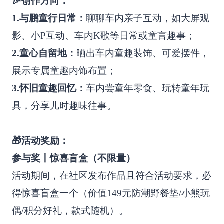
🎉创作方向：
1.与鹏童行日常：
聊聊车内亲子互动，如大屏观
影、小P互动、车内K歌等日常或童言趣事；
2.童心自留地：
晒出车内童趣装饰、可爱摆件，
展示专属童趣内饰布置；
3.怀旧童趣回忆：
车内尝童年零食、玩转童年玩
具，分享儿时趣味往事。
🎁活动奖励：
参与奖丨惊喜盲盒（不限量）
活动期间，在社区发布作品且符合活动要求，必
得惊喜盲盒一个（价值149元防潮野餐垫/小熊玩
偶/积分好礼，款式随机）。