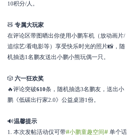
10积分/人。
🧸
专属大玩家
在评论区带图晒出你使用小鹏车机（放动画片/
追综艺/看电影等）享受快乐时光的照片📸，随
机抽选1名鹏友送出小鹏小熊玩偶一只。
🎲
六一狂欢奖
🔥评论突破
610
条，随机抽选3名鹏友，送出小
鹏《低碳出行家2.0》公益桌游1份。
🔊
温馨提示
#小鹏童趣空间#
1. 本次发帖活动仅可带
单个话