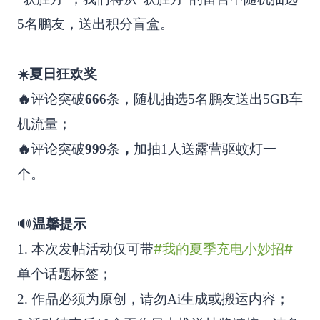
5名鹏友，送出积分盲盒。
☀️夏日狂欢奖
🔥
评论突破
666
条，随机抽选5名鹏友送出5GB车
机流量；
🔥
评论突破
999
条
，
加抽1人送露营驱蚊灯一
个。
🔊
温馨提示
#我的夏季充电小妙招#
1. 本次发帖活动仅可带
单个话题标签；
2. 作品必须为原创，请勿Ai生成或搬运内容；