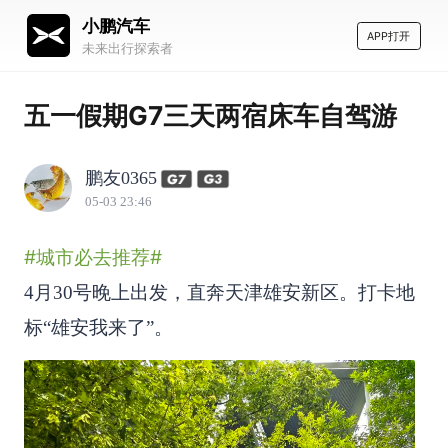
小鹏汽车
APP打开
未来出行探索者
五一假期G7三天两宿床车自驾游
鹏友0365
05-03 23:46
#城市必去推荐#
4月30号晚上出发，直奔天津雄安新区。打卡地
标“雄安我来了”。