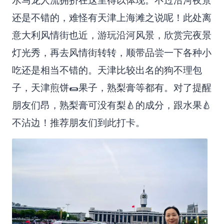
水马龙人流拥挤在这里得以体现。不过沿河夜景
还是不错的，难怪有天津上海滩之说呢！此处离
意大利风情街也近，游玩沿河风景，欣赏完夜景
灯光秀，再去风情街转转，顺带品尝一下各种小
吃还是相当不错的。天津比较出名的狗不理包
子，天津煎饼🌯果子，熟梨膏等都有。对了提醒
朋友们昂，熟梨膏可没有梨🍐的成分，跟水果🍐
不沾边！推荐朋友们到此打卡。