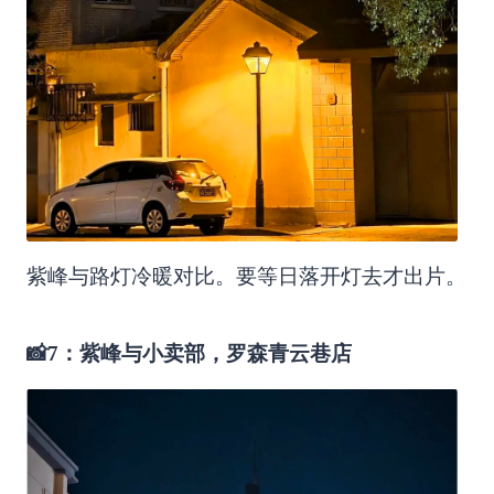
紫峰与路灯冷暖对比。要等日落开灯去才出片。
📸7：紫峰与小卖部，罗森青云巷店