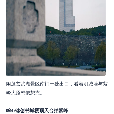
闲逛玄武湖景区南门一处出口，看着明城墙与紫
峰大厦想依想靠。
📸4:锦创书城楼顶天台拍紫峰