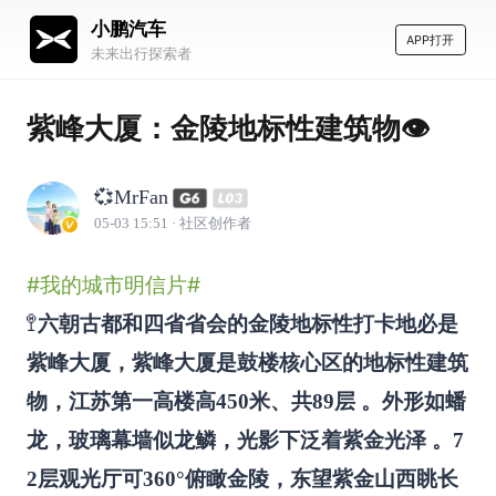
小鹏汽车
APP打开
未来出行探索者
紫峰大厦：金陵地标性建筑物👁️
💞MrFan
05-03 15:51
· 社区创作者
#我的城市明信片#
🚏
六朝古都和四省省会的金陵地标性打卡地必是
紫峰大厦，紫峰大厦是鼓楼核心区的地标性建筑
物，江苏第一高楼高450米、共89层 。外形如蟠
龙，玻璃幕墙似龙鳞，光影下泛着紫金光泽 。7
2层观光厅可360°俯瞰金陵，东望紫金山西眺长