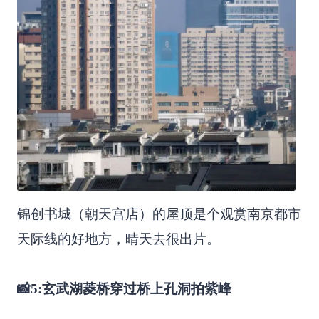
锦创书城（朝天宫店）的屋顶是个观赏南京都市
天际线的好地方，晴天去很出片。
📸5:玄武湖菱桥穿过桥上孔洞拍紫峰