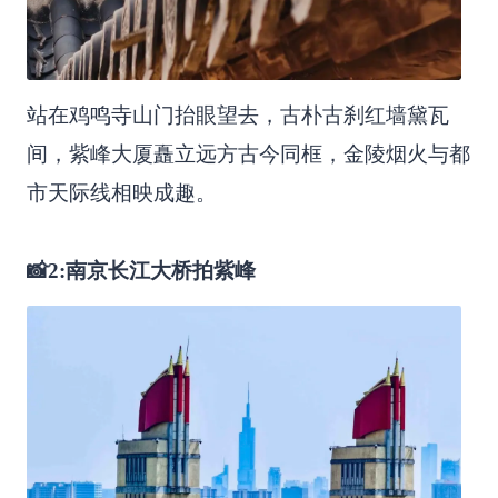
站在鸡鸣寺山门抬眼望去，古朴古刹红墙黛瓦
间，紫峰大厦矗立远方古今同框，金陵烟火与都
市天际线相映成趣。
📸2:南京长江大桥拍紫峰