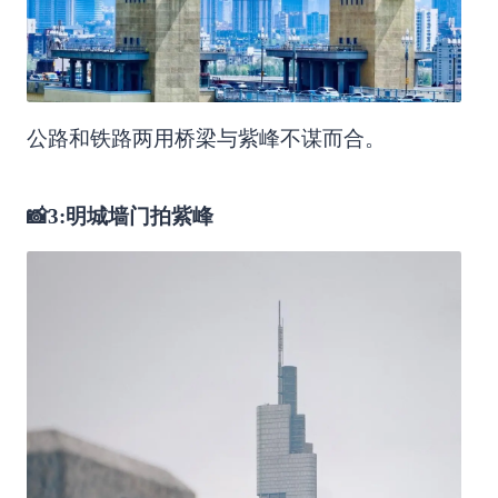
公路和铁路两用桥梁与紫峰不谋而合。
📸3:明城墙门拍紫峰