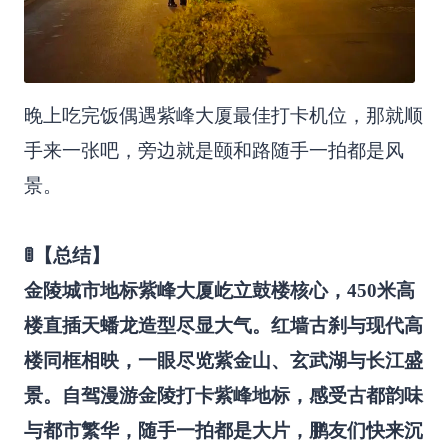
晚上吃完饭偶遇紫峰大厦最佳打卡机位，那就顺
手来一张吧，旁边就是颐和路随手一拍都是风
景。
🚦【总结】
金陵城市地标紫峰大厦屹立鼓楼核心，450米高
楼直插天蟠龙造型尽显大气。红墙古刹与现代高
楼同框相映，一眼尽览紫金山、玄武湖与长江盛
景。自驾漫游金陵打卡紫峰地标，感受古都韵味
与都市繁华，随手一拍都是大片，鹏友们快来沉