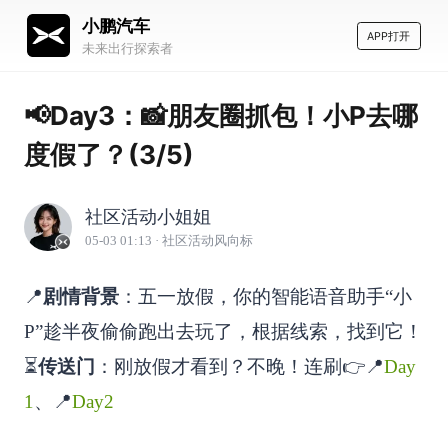
小鹏汽车
APP打开
未来出行探索者
📢Day3：📸朋友圈抓包！小P去哪
度假了？(3/5)
社区活动小姐姐
05-03 01:13
· 社区活动风向标
📍
剧情背景
：五一放假，你的智能语音助手“小
P”趁半夜偷偷跑出去玩了，根据线索，找到它！
⏳
传送门
：刚放假才看到？不晚！连刷👉📍
Day
1
、📍
Day2