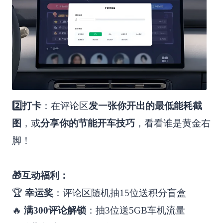
2️⃣打卡
：在评论区
发一张你开出的最低能耗截
图
，或
分享你的节能开车技巧
，看看谁是黄金右
脚！
🎁互动福利：
🏆
幸运奖
：评论区随机抽15位送积分盲盒
🔥
满300评论解锁
：抽3位送5GB车机流量