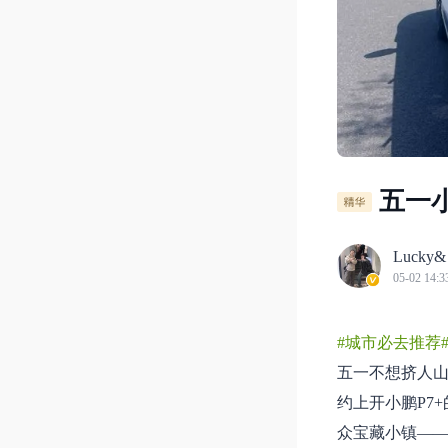
五一
Lucky
05-02 14:3
#城市必去推荐
五一不想挤人山
约上开小鹏P7
众宝藏小镇—