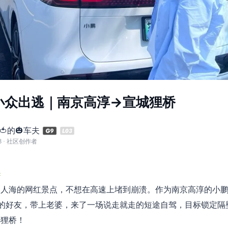
小众出逃｜南京高淳→宣城狸桥
&🍅的🎃车夫
3
· 社区创作者
#
人海的网红景点，不想在高速上堵到崩溃。作为南京高淳的小鹏
+的好友，带上老婆，来了一场说走就走的短途自驾，目标锁定隔
—狸桥！