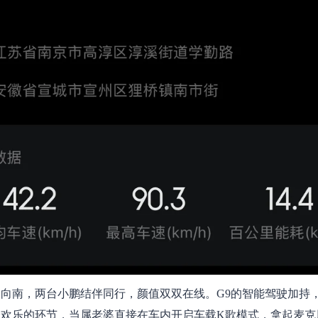
向南，两台小鹏结伴同行，颜值双双在线。G9的智能驾驶加持
最欢乐的环节，当属老婆直接在车内开启车载K歌模式，拿起麦克