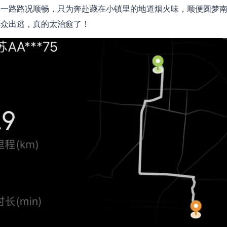
，一路路况顺畅，只为奔赴藏在小镇里的地道烟火味，顺便圆梦
小众出逃，真的太治愈了！