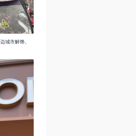
周边城市解馋。
。