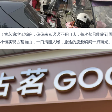
痛！古茗遍地江浙皖，偏偏南京迟迟不开门店，每次都只能跑到
南小镇实现古茗自由，一口清甜入喉，旅途的疲惫瞬间一扫而光