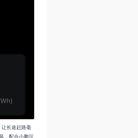
，让长途赶路毫
风，配合小鹏沉