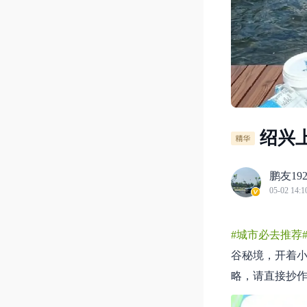
绍兴
鹏友192
05-02 14:1
#城市必去推荐
谷秘境，开着小
略，请直接抄作