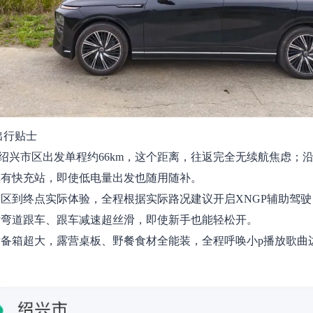
出行贴士
能：绍兴市区出发单程约66km，这个距离，往返完全无续航焦虑；
镇有快充站，即使低电量出发也随用随补。
：市区到终点实际体验，全程根据实际路况建议开启XNGP辅助驾
后弯道跟车、跟车减速超丝滑，即使新手也能轻松开。
：后备箱超大，露营桌板、野餐食材全能装，全程呼唤小p播放歌曲