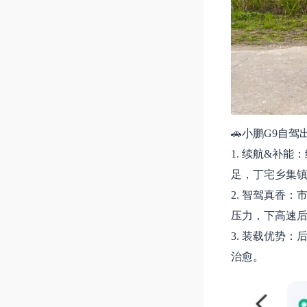
🚗小鹏G9自驾
1. 续航&补
足，丁宅乡集
2. 智驾真香
压力，下高速
3. 装载优势
治愈。