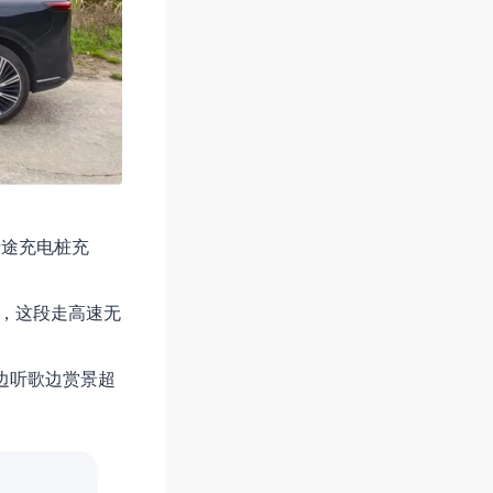
沿途充电桩充
驶，这段走高速无
边听歌边赏景超