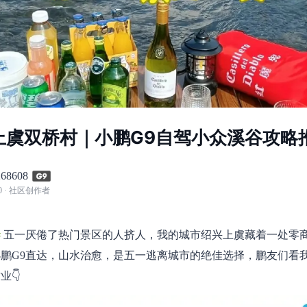
上虞双桥村｜小鹏G9自驾小众溪谷攻略
68608
0
· 社区创作者
#
五一厌倦了热门景区的人挤人，我的城市绍兴上虞藏着一处零
鹏G9直达，山水治愈，是五一逃离城市的绝佳选择，鹏友们看
业👇