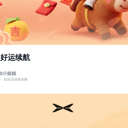
·好运续航
动小姐姐
1
· 社区活动风向标