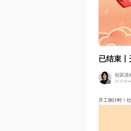
已结束丨
社区活
02-23 01:0
开工倒计时！