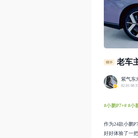
老车主
紫气东
02-01 08:3
#小鹏P7+#
#小
作为24款小鹏
好好体验了一把