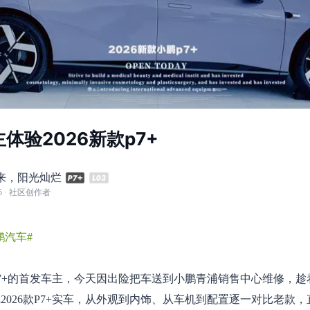
体验2026新款p7+
来，阳光灿烂
5
· 社区创作者
鹏汽车#
P7+的首发车主，今天因出险把车送到小鹏青浦销售中心维修，
2026款P7+实车，从外观到内饰、从车机到配置逐一对比老款