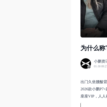
为什么称
小鹏资
01-30 09:2
出门久坐腰酸
2026款小鹏
座座VIP，人