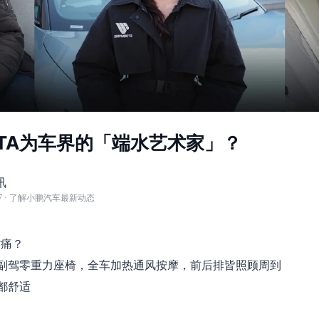
TA为车界的「端水艺术家」？
讯
7
· 了解小鹏汽车最新动态
背痛？
P7+副驾零重力座椅，全车加热通风按摩，前后排皆照顾周到
人都舒适