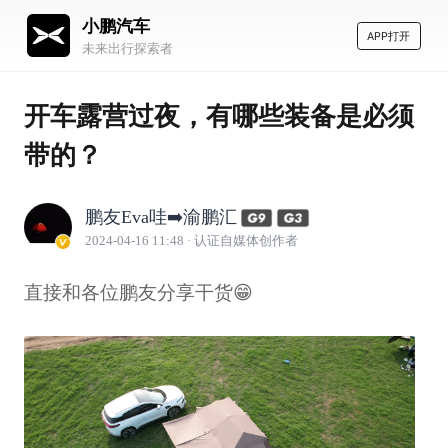
小鹏汽车
APP打开
未来出行探索者
开车露营过夜，有哪些装备是必须
带的？
鹏友Eva哇➡️渝鹏汇
2024-04-16 11:48
· 认证自媒体创作者
直接和各位鹏友分享干货😁