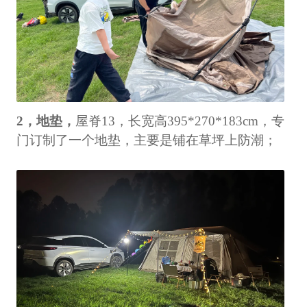
2，地垫，
屋脊13，长宽高395*270*183cm，专
门订制了一个地垫，主要是铺在草坪上防潮；