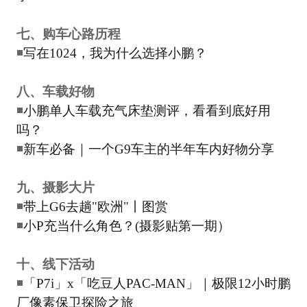
七、购车心路历程
◾
写在1024，我为什么选择小鹏？
八、车载好物
◾
小鹏单人车载充气床垫测评，看看到底好用
吗？
◾
新车必备｜一个G9车主的半年车内好物分享
九、摄影大片
◾
带上G6去趟"欧洲"丨图赏
◾
小P充当什么角色？(摄影贴第一期）
十、线下活动
◾
「P7i」x「吃豆人PAC-MAN」｜极限12小时鹏
厂像素保卫探险之旅