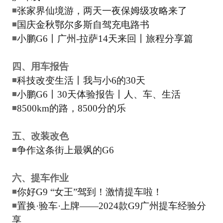
◾
张家界仙境游，两天一夜保姆级攻略来了
◾
国庆金秋鄂尔多斯自驾充电路书
◾
小鹏G6丨广州-拉萨14天来回丨旅程分享篇
四、用车报告
◾
科技改变生活丨我与小6的30天
◾
小鹏G6丨30天体验报告丨人、车、生活
◾
8500km的路，8500分的乐
五、改装改色
◾
争作这条街上最飒的G6
六、提车作业
◾
你好G9 “女王”驾到！激情提车啦！
◾
置换·验车·上牌——2024款G9广州提车经验分
享