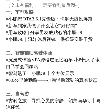
（文末有福利，一定要看到最后哦~）
一、车型攻略
◾
小鹏P5OTA3.6.1先锋版：快解无线投屏篇
◾
新车到家我做了什么让它“好好闻”
◾
用车攻略 | 分享男友般贴心的小鹏G9
◾
小鹏G6｜流媒体后视镜｜保姆级安装干货
二、智能辅助驾驶体验
◾
沉浸式体验VPA跨楼层记忆泊车 小P长大了该
自己学会回家咯
◾
智驾熟了丨小鹏G6丨全方位展示
◾
6.6公里通勤路——小鹏辅助驾驶的真实状态
三、自驾游
◾
古刹之旅，寻找心灵的宁静丨韶关南华寺丨粤
泸环线