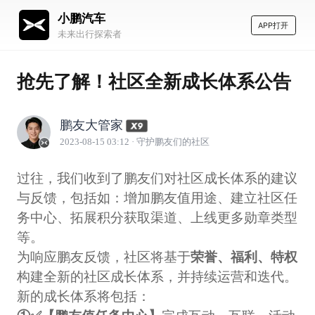
小鹏汽车
APP打开
未来出行探索者
抢先了解！社区全新成长体系公告
鹏友大管家
2023-08-15 03:12
· 守护鹏友们的社区
过往，我们收到了鹏友们对社区成长体系的建议
与反馈，包括如：增加鹏友值用途、建立社区任
务中心、拓展积分获取渠道、上线更多勋章类型
等。
为响应鹏友反馈，社区将基于
荣誉、福利、特权
构建全新的社区成长体系，并持续运营和迭代。
新的成长体系将包括：