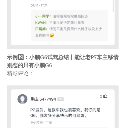
示例2️⃣：小鹏G6试驾总结丨能让老P7车主移情
别恋的只有小鹏G6
精彩评论：