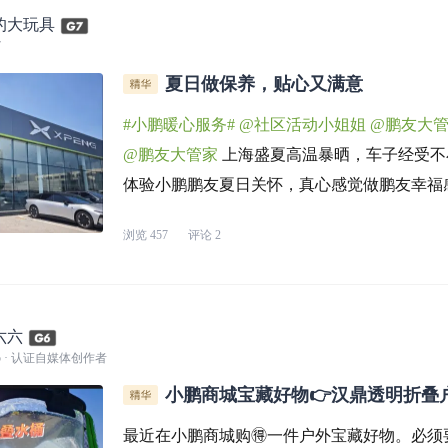
的大玩具
7
夏日做保养，贴心又满意
#小鹏暖心服务#
@社区活动小姐姐
@鹏友大
@鹏友大管家
上海盛夏高温暴晒，车子经受不
体验小鹏鹏友夏日关怀，真心感觉做鹏友幸福
APP预约就可以到店，这次杨浦店搬了新地方
浏览
457
评论
2
夏季免费检测，师傅仔细检查电池冷却、空调
盘。夏天特别需要空调，检查完制
六六
5
· 认证自媒体创作者
小鹏商城宝藏好物👉汉鼎透明折叠
最近在小鹏商城购🉐一件户外宝藏好物。必须