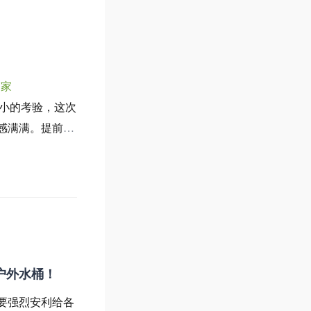
管家
小的考验，这次
感满满。提前在
。给爱车做全套
、轮胎还有底
户外水桶！
要强烈安利给各