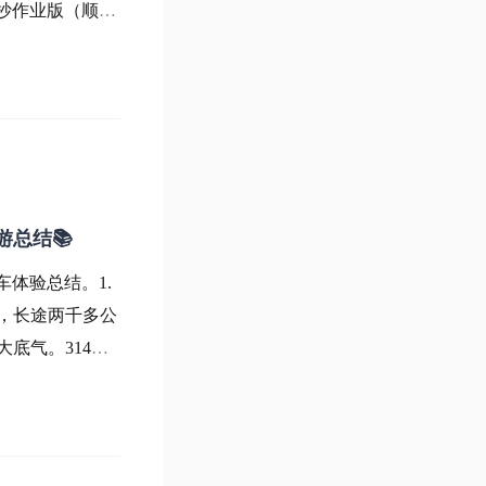
抄作业版（顺序
千万别乱用！G9
循环+风量最大→
游总结📚
体验总结。1.
，长途两千多公
底气。314天
行驶里程都交给了
1202.05k