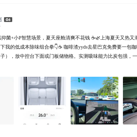
馆，岩壁钟乳石浑然天成，暖黄
崽
6
温抑菌+小P智慧场景，夏天座舱清爽不花钱 ☕🌿上海夏天又热
下我的低成本除味组合拳👇☕ 咖啡渣yyds去星巴克免费要一包
袜子），放中控台下面或门板储物格。实测吸味能力比炭包强，
的咖啡香，不是那种刺鼻的工业香