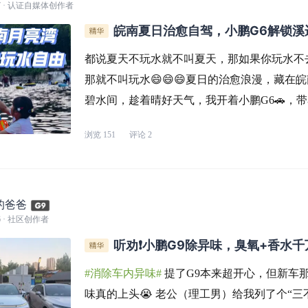
7
· 认证自媒体创作者
皖南夏日治愈自驾，小鹏G6解锁溪
由！
都说夏天不玩水就不叫夏天，那如果你玩水不
那就不叫玩水😄😄😄夏日的治愈浪漫，藏在
碧水间，趁着晴好天气，我开着小鹏G6🚗，
山⛰️野溪水之约，沉浸式解锁夏日玩水🔫乐
浏览
151
评论
2
子自驾时光。一路奔赴山野，G6驾乘舒适平
得下满满行囊与
的爸爸
6
· 社区创作者
听劝❗️小鹏G9除异味，臭氧+香水千
#消除车内异味#
提了G9本来超开心，但新车
味真的上头😭 老公（理工男）给我列了个“三