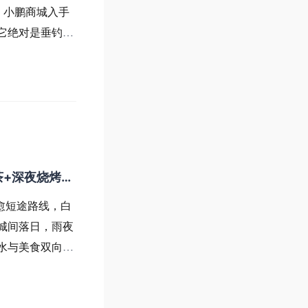
！小鹏商城入手
它绝对是垂钓🎣
实耐造，桶身通
绳，岸边取水轻
茶+深夜烧烤美
愈短途路线，白
城间落日，雨夜
水与美食双向治
第一站直奔藏在
成的洞穴咖啡