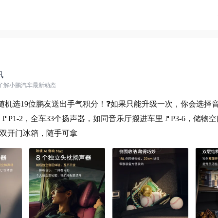
讯
 了解小鹏汽车最新动态
，随机选19位鹏友送出手气积分！❓如果只能升级一次，你会选择
P1-2，全车33个扬声器，如同音乐厅搬进车里🚩P3-6，储物
8，双开门冰箱，随手可拿