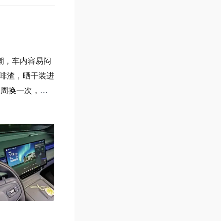
又潮，车内容易闷
咖啡渣，晒干装进
一周换一次，车