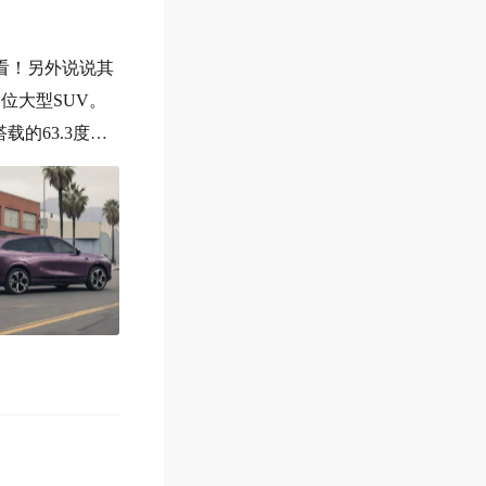
看！另外说说其
定位大型SUV。
的63.3度电