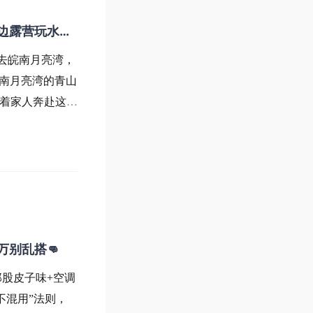
边露营玩水自
去皖南月亮湾，
皖南月亮湾的青山
带着家人奔赴这场
趣，开启惬意的亲
稳，宽敞的空间装
万别乱搭👊
那股皮子味+空调
不混用”法则，