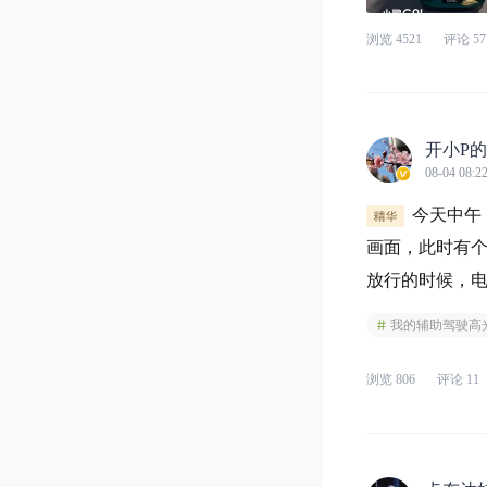
浏览
4521
评论
57
开小P的
08-04 08:2
今天中午
画面，此时有
放行的时候，
候，已经快到跟
我的辅助驾驶高
浏览
806
评论
11