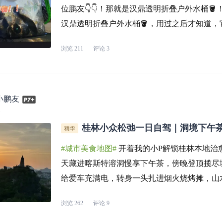
位鹏友👇👇！那就是汉鼎透明折叠户外水桶
汉鼎透明折叠户外水桶🪣，用过之后才知道，
出行的宝藏装备。选用加厚透明EVA材质，结
浏览
211
评论
3
透可视，渔获情况一目了然👀。自带加长打水
松方便，不用俯
小鹏友
1
桂林小众松弛一日自驾｜洞境下午
食路线
#城市美食地图#
开着我的小P解锁桂林本地治
天藏进喀斯特溶洞慢享下午茶，傍晚登顶揽尽
给爱车充满电，转身一头扎进烟火烧烤摊，山
愈，这条小众路线分享给所有来桂林的朋友。
浏览
262
评论
9
石山之中的「洞境」，天然喀斯特溶洞改造而