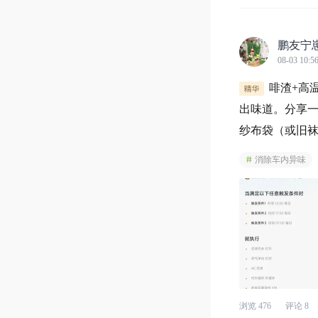
鹏友宁
08-03 10:5
啡渣+高
出味道。分享一
纱布袋（或旧
里一直是淡淡
消除车内异味
浏览
476
评论
8