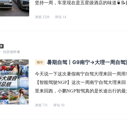
坚持一周，车里现在是五星级酒店的味道🍵
千万别乱）：1️⃣ 臭氧机“大扫除”（每周1次）
浏览
2329
评论
14
的Nappa皮娇贵着呢。老公操作：人下车→外
0
· 社区创作者
暑期自驾丨G9南宁→大理一周自驾
今天说一下这次暑假南宁自驾大理来回一周用车
【智能驾驶NGP】这次一周南宁自驾大理来回
里来回跑，小鹏NGP智驾真的是长途出行的最大
累计辅助驾驶已经跑到8225km，一半以上的
浏览
731
评论
10
智驾，累计辅助驾驶时长85.1小时，这周自驾游直接
m，