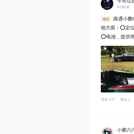
卡布达
8小时前
路遇小鹏
他方面：⭕定位，
⭕电池，提供增
池可提供最高35
浏览
476
评论
4
小鹏六