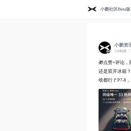
小鹏社区Beta版
小鹏资
7小时前
·
🎁点赞+评论
还是双开冰箱？
啥都行🚩P7-