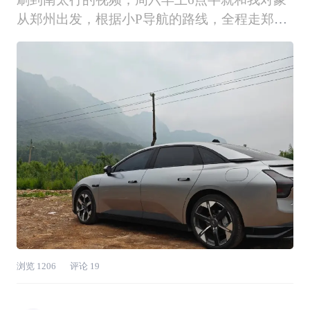
从郑州出发，根据小P导航的路线，全程走郑云
高速，一个半小时就到云台山收费站了。说到
这，必须夸一下小鹏M03的高速表现，我们一路
上开着空调，听着小P放的音乐，欣赏着沿途的
风景，非常惬意。在高速上，我们用了小鹏M0
浏览
1206
评论
19