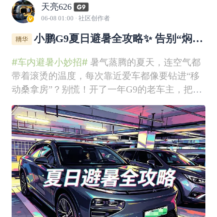
天亮626
06-08 01:00
· 社区创作者
小鹏G9夏日避暑全攻略✨ 告别“焖罐
车”，清爽出行不焦虑
#车内避暑小妙招#
暑气蒸腾的夏天，连空气都
带着滚烫的温度，每次靠近爱车都像要钻进“移
动桑拿房”？别慌！开了一年G9的老车主，把亲
测有效的避暑妙招全整理好了，从远程控车到车
内好物，让你告别闷热，清凉一整个夏天！🌞
上车前的“救命操作”，10分钟告别蒸笼模式夏天
的车停在户外，方向盘烫得不敢碰、座椅热