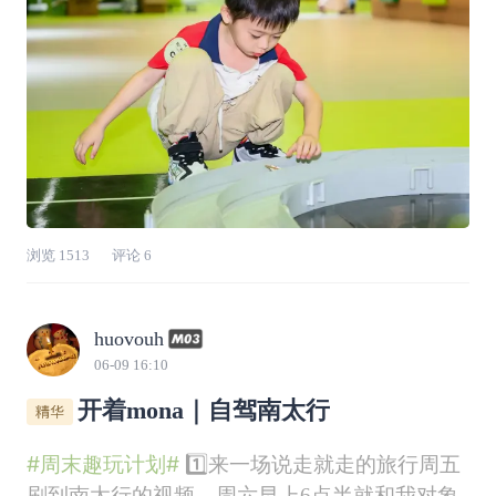
一代
浏览
1513
评论
6
huovouh
06-09 16:10
开着mona｜自驾南太行
#周末趣玩计划#
1️⃣来一场说走就走的旅行周五
刷到南太行的视频，周六早上6点半就和我对象