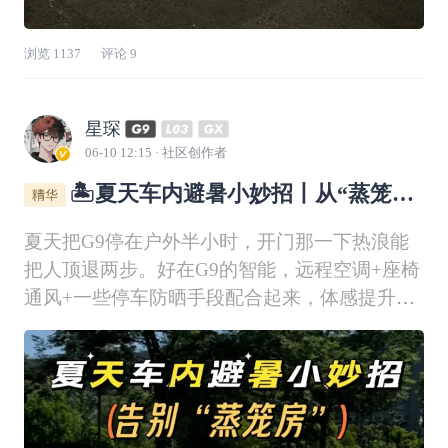
浏览
1137
评论
9
星琛
06-10 12:15
· 社区创作者
🏝️夏天车内避暑小妙招丨从“蒸笼
房”到“上车即凉”的全流程
夏天把G9停在户外半小时，开门那一下热浪能
把人顶退两步。好在G9的智能，远程空调+座椅
通风+一些停车防晒手段配合起来，体感提升非
常明显。下面按使用顺序给你一套可直接照做的
清单。一、上车前：最核心的一步——提前把温
度“打下来”出门前 10–15 分钟：一键【极速降
温】（最常用）打开 小鹏汽车 APP