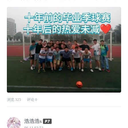
毕业十年！依然热爱着⚽！正好最近赶上苏超和
世界杯🏆！👉（看我大镇江的队服，是不是很
酷😁😁）带着孩子出去玩的时候，⚽也是必不可
少的！😝😝前段时间现场观看了镇
浏览
325
评论
0
浩浩浩s
06-11 02:52