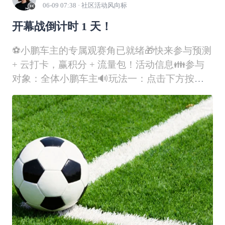
06-09 07:38
· 社区活动风向标
开幕战倒计时 1 天！
⚽️小鹏车主的专属观赛角已就绪🎁快来参与预测
+ 云打卡，赢积分 + 流量包！活动信息👪​​参与
对象​​：全体小鹏车主🔊玩法一：点击下方按
钮，猜胜负⏰活动时间​​：即日起—6月12日02:59
🎁竞猜幸运奖：比赛结束后，从竞猜正确的用户
中随机抽取30名，每人赠送18积分🔊玩法二：
评论区分享首