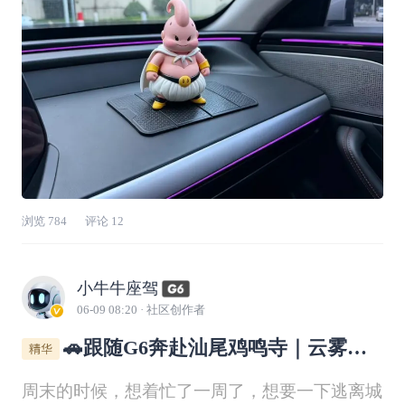
候
浏览
784
评论
12
小牛牛座驾
06-09 08:20
· 社区创作者
🚗跟随G6奔赴汕尾鸡鸣寺｜云雾古
刹，治愈一周浮躁
周末的时候，想着忙了一周了，想要一下逃离城