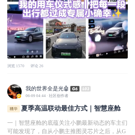
单，
浏览
1570
评论
26
我的世界全是光🤖
06-09 04:44
· 社区创作者
夏季高温联动最佳方式｜智慧座舱
一｜智慧座舱的底蕴关注小鹏最新动态的车主们
可能发现了，自从小鹏主推图灵芯片之后，从G