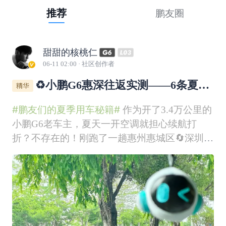
推荐
鹏友圈
甜甜的核桃仁
06-11 02:00
· 社区创作者
♻️小鹏G6惠深往返实测——6条夏季
低能耗用车秘籍奉上！
#鹏友们的夏季用车秘籍#
作为开了3.4万公里的
小鹏G6老车主，夏天一开空调就担心续航打
折？不存在的！刚跑了一趟惠州惠城区🔄深圳国
际会展中心往返，实测给大家看看什么叫“反向
虚标”。如图所示，满电WLTP485km出发，跑了
225.5km到家，表显还剩264km。简单算个账：
485-264=221k