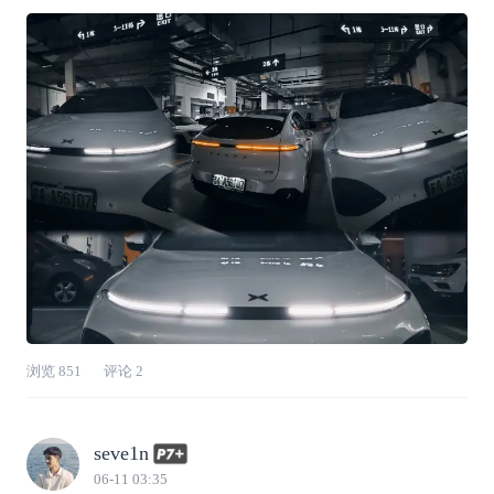
细节满满轻松度夏。首先当然是夏日车载好物分
享啦～☀️【夏日车载好物合集】🔹小鹏商城车
衣：夏季露天停车必备，隔绝烈日暴晒，减缓车
漆老化，阻挡灰尘与树胶，轻松守护车身
浏览
851
评论
2
seve1n
06-11 03:35