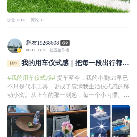
浏览
3614
评论
87
鹏友19268608
06-11 03:28
· 社区创作者
我的用车仪式感｜把每一段出行都过
成专属小确幸✨
#我的用车仪式感#
提车至今，我的小鹏G9早已
不只是代步工具，更成了装满我生活仪式感的移
动小窝。从上车的那一刻起，每一个小习惯、每
一处小布置，都让出行变成了独属于我们的浪漫
时刻！一、专属用车习惯｜把日常开出专属节奏
我的用车仪式感，从上车那一刻就开始了。开启
迎宾音效，每次坐进驾驶位，先点上熟悉的歌