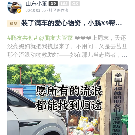
山东小董
06-10 02:55
· 社区创作者
装了满车的爱心物资，小鹏X9帮媳
妇干了件大事
#鹏友共创#
@鹏友大管家
❤️❤️❤️上周末，天还
没亮媳妇就把我拽起来了。不用问，又是去莒县
那个流浪动物救助站——她在那儿当志愿者，隔
三差五就往那儿跑。站里300多条狗，200多只
猫，她每一只都叫得上名字。这次的任务，是把
日照好心人捐赠的一批物资送过去。主要是旧衣
服和被褥，还有一些狗粮猫粮和罐头。