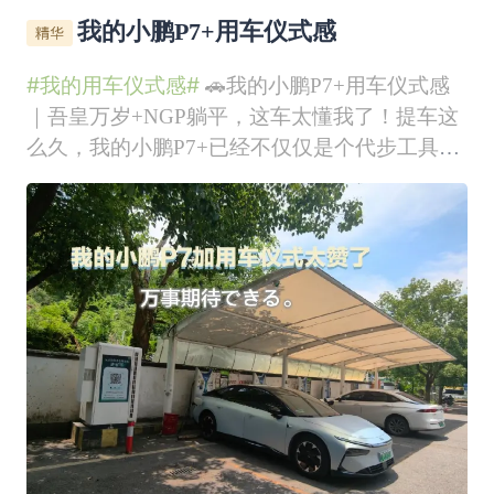
我的小鹏P7+用车仪式感
#我的用车仪式感#
🚗我的小鹏P7+用车仪式感
｜吾皇万岁+NGP躺平，这车太懂我了！提车这
么久，我的小鹏P7+已经不仅仅是个代步工具
了，它完全成了我的“快乐星球”🌍！今天必须给
鹏友们分享一下我这套专属用车仪式感，幸福感
直接拉满！💯🎵 上车第一步：开启“中二”模式
每次拉开车门坐进主驾，我都有个