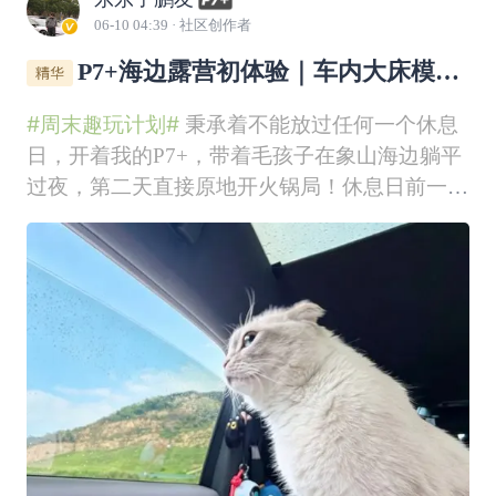
06-10 04:39
· 社区创作者
P7+海边露营初体验｜车内大床模式
简直了
#周末趣玩计划#
秉承着不能放过任何一个休息
日，开着我的P7+，带着毛孩子在象山海边躺平
过夜，第二天直接原地开火锅局！休息日前一天
晚上，即便下着雨也挡不住出去玩的心情！下班
后快速收拾行李，买好食材，往后备箱一塞！带
上猫猫准备出发！目的地，宁波象山饭桶山！到
达目的地时候已经很晚了快速整理物品，我要将
我