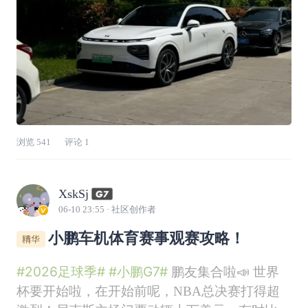
浏览
541
评论
1
XskSj
06-10 23:55
· 社区创作者
小鹏车机体育赛事观赛攻略！
#2026足球季#
#小鹏G7#
鹏友集合啦📣 世界
杯要开始啦，在开始前呢，NBA总决赛打得超