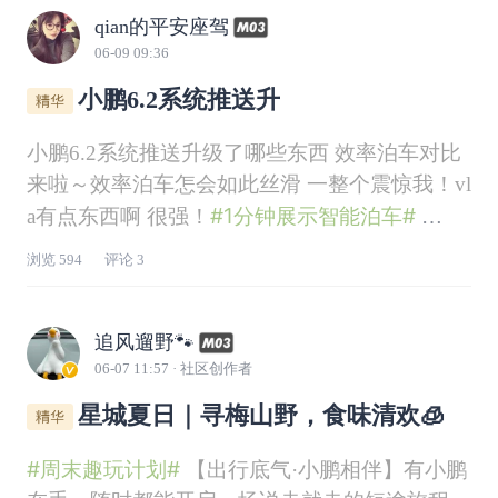
qian的平安座驾
06-09 09:36
小鹏6.2系统推送升
小鹏6.2系统推送升级了哪些东西 效率泊车对比
来啦～效率泊车怎会如此丝滑 一整个震惊我！vl
#1分钟展示智能泊车#
a有点东西啊 很强！
#第二代VLA#
#辅助驾驶体验#
浏览
594
评论
3
追风遛野🐾
06-07 11:57
· 社区创作者
星城夏日｜寻梅山野，食味清欢🧊
#周末趣玩计划#
【出行底气·小鹏相伴】有小鹏