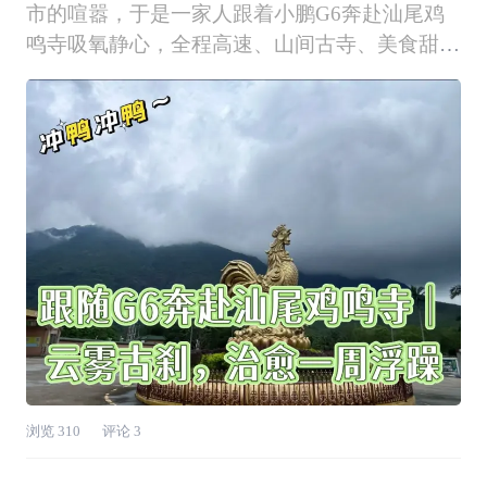
市的喧嚣，于是一家人跟着小鹏G6奔赴汕尾鸡
鸣寺吸氧静心，全程高速、山间古寺、美食甜品
一站式打卡，800V超充+NGP智驾双重buff拉
满，这趟短途自驾体验直接拉满，分享给各位爱
出行的鹏友！ ✅1、31分钟极速补能，小鹏超充
打消续航焦虑 周末一大早
浏览
310
评论
3