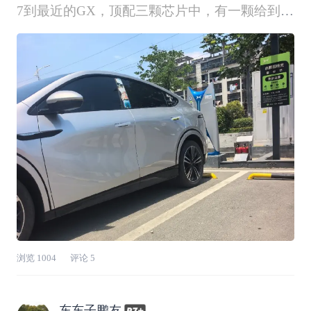
7到最近的GX，顶配三颗芯片中，有一颗给到了
智慧座舱！目前分布的大概情况是两颗布置在中
控扶手下面，负责自动驾驶的各种运算。而第三
颗芯片单独设置在副驾处，主要管语音交互和整
车控制。智驾需要高算力，多数据处理能力，我
们能
浏览
1004
评论
5
东东子鹏友