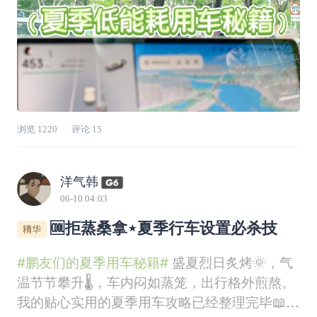
浏览
1220
评论
15
洋气韩
06-10 04:03
🆒拒蒸桑拿⋆夏季行车设置必杀技
#鹏友们的夏季用车秘籍#
盛夏烈日炙烤🌞，气
温节节攀升🌡️，车内闷如蒸笼，出行格外煎熬。
我的贴心实用的夏季用车攻略已经整理完毕📖，