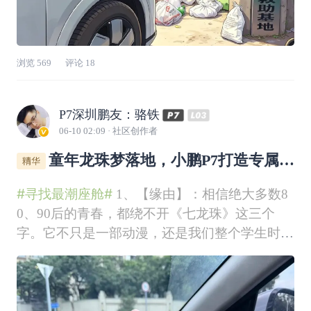
浏览
569
评论
18
P7深圳鹏友：骆铁
06-10 02:09
· 社区创作者
童年龙珠梦落地，小鹏P7打造专属潮
流座舱
#寻找最潮座舱#
1、【缘由】：相信绝大多数8
0、90后的青春，都绕不开《七龙珠》这三个
字。它不只是一部动漫，还是我们整个学生时代
最深刻、最纯粹的情怀回忆。对于我来说，龙珠
早已不是简单的动画片，而是从小陪我长大、一
直热爱至今的执念。还记得小学那会儿，生活娱
乐不多，最大的乐趣就是攒钱买龙珠漫画。那时