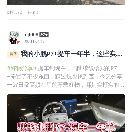
浏览
892
评论
3
cjl008
06-11 04:13
我的小鹏P7+提车一年半，这些实用
好物真的用对了！
#好物分享#
提车到现在，陆陆续续给我的P7
+添置了不少东西，踩过坑也挖到宝，今天分享
一波日常高频在用的车载好物，都是实打实的使
用感受，实用性拉满。1. 官方舒适颈枕+腰靠这
一套是专门给P7+定制的，和原车座椅适配度超
高。颈枕能精准贴合颈部曲线，跑长途时稳稳承
托住脖子，不会悬空发硬；腰靠则牢牢顶住腰