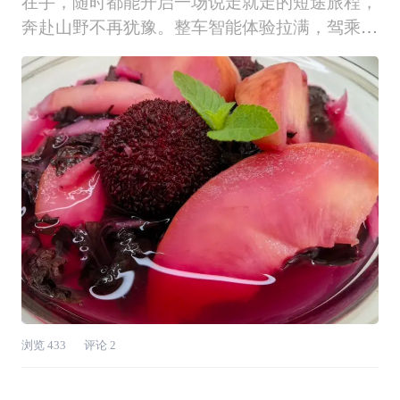
在手，随时都能开启一场说走就走的短途旅程，
奔赴山野不再犹豫。整车智能体验拉满，驾乘感
受舒适又省心，早已成为出行路上最靠谱的搭
档。✨ 一脚油门，即刻出发收到表姐摘杨梅的
邀约，没有半点纠结，踩下油门就上路。车身操
控顺滑好开，动力响应轻快，不管是城市道路还
是乡
浏览
433
评论
2