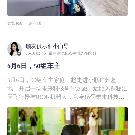
浏览
956
评论
10
鹏友俱乐部小向导
06-10 02:46
· 最新活动精彩生活尽在此刻
6月6日，50组车主
6月6日，50组车主家庭一起走进小鹏广州基
地，开启一场未来科技研学之旅。近距离探秘汇
天飞行器与IRON机器人，亲身感受未来科技的
震撼；走进智能工厂，亲眼见证一台车从零件到
整车的诞生；在汽车知识小课堂上趣味互动，轻
松收获新知识；最后亲手拼装小车，于赛道上尽
情驰骋——每一步探索，都在悄悄浇灌着属于下