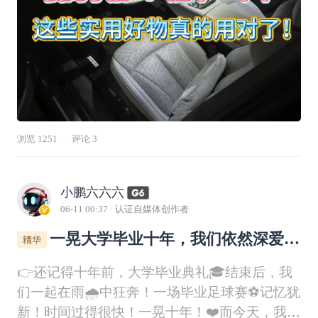
浏览
1251
评论
3
小鹏六六六
06-11 00:37
· 认证自媒体创作者
一晃大学毕业十年，我们依然深爱着
足球⚽！
👉还记得十年前，大学毕业典礼🎓结束后，我
们一起在雨🌧️中狂奔！一场毕业足球赛⚽记忆犹
新！时间过得很快！一晃十年！❤️而今天，我们