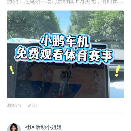
激烈！尼克斯主场门票动辄上万美元，有时比赛
时刚好又在车上！这么精彩的比赛 谁不想第一
时间观看啊！借着观看NBA决赛为例，分享3个
车载看球妙招，随时在车上看比赛啦👇✅央视频
车机版（免费）应用商店直接下载
浏览
948
评论
1
社区活动小姐姐