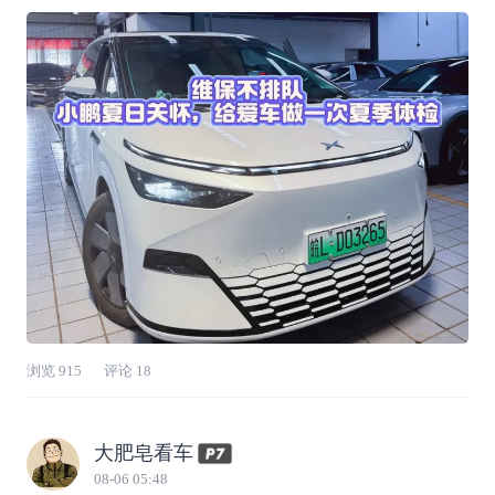
友夏日关怀活动，车辆6万公里保养直接安排
上，一次完整的到店维保，让我对小鹏售后好感
度再上一个台阶，分享我的真实全过程。✅ APP
线上预约，高效省去排队烦恼全部操作都在小鹏
A
浏览
915
评论
18
大肥皂看车
08-06 05:48