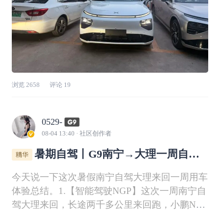
浏览
2658
评论
19
0529-
08-04 13:40
· 社区创作者
暑期自驾丨G9南宁→大理一周自驾
游总结📚
今天说一下这次暑假南宁自驾大理来回一周用车
体验总结。1.【智能驾驶NGP】这次一周南宁自
驾大理来回，长途两千多公里来回跑，小鹏NGP
智驾真的是长途出行的最大底气。314天累计辅