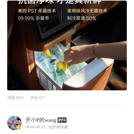
啥都行🚩P7-8，双开门冰箱，随手可拿
浏览
8021
评论
957
开小P的wang
08-04 08:22
· 社区创作者