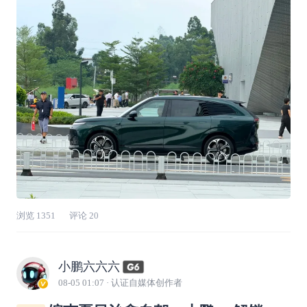
池，提供增程/纯电两种动力，增程版采用中创
新航制造的磷酸铁锂电池，搭载的63.3度电池可
提供最高350km的纯
浏览
1351
评论
20
小鹏六六六
08-05 01:07
· 认证自媒体创作者