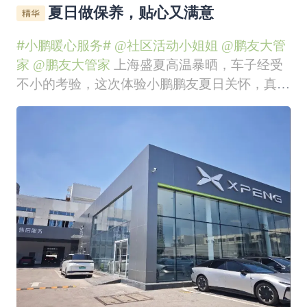
夏日做保养，贴心又满意
#小鹏暖心服务#
@社区活动小姐姐
@鹏友大管
家
@鹏友大管家
上海盛夏高温暴晒，车子经受
不小的考验，这次体验小鹏鹏友夏日关怀，真心
感觉做鹏友幸福感满满。提前在APP预约就可以
到店，这次杨浦店搬了新地方。给爱车做全套夏
季免费检测，师傅仔细检查电池冷却、空调、轮
胎还有底盘。夏天特别需要空调，检查完制