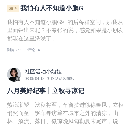
我怕有人不知道小鹏G
我怕有人不知道小鹏G9L的后备箱空间，那我从
里面钻出来呢？不夸张的说，感觉如果是小朋友
都能在这里洗澡了。
浏览
758
评论
16
社区活动小姐姐
08-06 04:18
· 社区活动风向标
八月美好纪事丨立秋寻凉记
热浪渐褪，浅秋将至，车窗揽进徐徐晚风，立秋
悄然而至，驱车寻访藏在城市之外的清凉，山
林、溪流、落日、微凉晚风勾勒夏末尾声，说说
哪一段寻凉路途，让你感知初秋悄然来临！👪