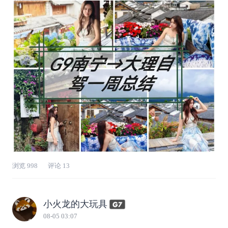
助驾驶已经跑到8225km，一半以上的行驶里程
都交给了智驾，累计辅助驾驶时长85.1小时，这
周自驾游直接1202.05km，
浏览
998
评论
13
小火龙的大玩具
08-05 03:07