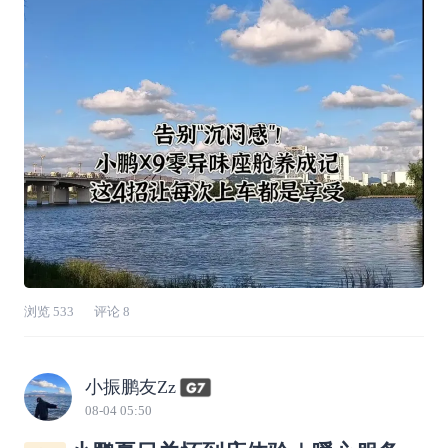
味，甚至外循环吸入的尾气，都会让座舱不知不
觉变得沉闷浑浊。作为小鹏X9车主，我对气味
格外挑剔，经过长期摸索，总结了一套日常保
浏览
533
评论
8
小振鹏友Zz
08-04 05:50