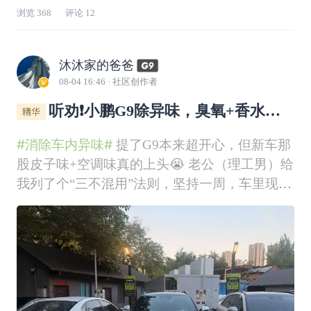
浏览
368
评论
12
沐沐家的爸爸
08-04 16:46
· 社区创作者
听劝❗️小鹏G9除异味，臭氧+香水千
万别乱搭👊
#消除车内异味#
提了G9本来超开心，但新车那
股皮子味+空调味真的上头😭 老公（理工男）给
我列了个“三不混用”法则，坚持一周，车里现在
是五星级酒店的味道🍵📝抄作业版（顺序千万别
乱）：1️⃣ 臭氧机“大扫除”（每周1次）千万别乱
用！G9的Nappa皮娇贵着呢。老公操作：人下车
→外循环+风量最大→