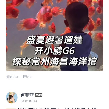
道，和各式海洋生物邂逅，解锁清爽惬意的亲子
夏日。出发前十几分钟，我掏出手机打开小鹏A
PP，远程启动车内极速空调。露天停放的车子
经过
浏览
193
评论
0
何菲菲
08-05 02:44