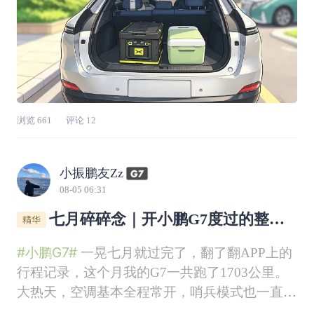
浏览
661
评论
12
小振鹏友Zz
08-05 06:31
七月碎碎念｜开小鹏G7度过的整个
盛夏✨
#小鹏G7#
一晃七月就过完了，翻了翻APP上的
行程记录，这个月我的G7一共跑了1703公里。
大热天，空调基本全程常开，哨兵模式也一直开
启，算下来整月充电323.9度。家里大多用低谷