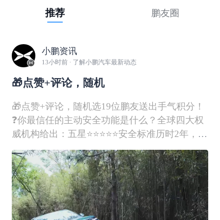
推荐
鹏友圈
小鹏资讯
13小时前
· 了解小鹏汽车最新动态
🎁点赞+评论，随机
🎁点赞+评论，随机选19位鹏友送出手气积分！
❓你最信任的主动安全功能是什么？全球四大权
威机构给出：五星⭐⭐⭐⭐⭐安全标准历时2年，26
个国家及地区，674万公里！小鹏G9L在全球复
杂路况与极端环境中反复验证，投入数百台实车
进行碰撞测试，只为——安全！