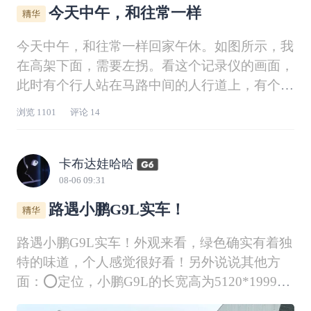
今天中午，和往常一样
今天中午，和往常一样回家午休。如图所示，我
在高架下面，需要左拐。看这个记录仪的画面，
此时有个行人站在马路中间的人行道上，有个电
动车停在高架的桥墩下面。等左转绿灯放行的时
浏览
1101
评论
14
候，电动车也左转过马路，刚好走到马路中间的
时候，被行人挡住。等我发现的时候，已经快到
跟前。AEB紧急刹停，还好后面没有车，既没有
卡布达娃哈哈
碰撞
08-06 09:31
路遇小鹏G9L实车！
路遇小鹏G9L实车！外观来看，绿色确实有着独
特的味道，个人感觉很好看！另外说说其他方
面：⭕定位，小鹏G9L的长宽高为5120*1999*1
782mm，轴距为3100mm，定位大型SUV。⭕电