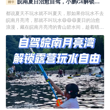
皖南夏日治愈自驾，小鹏G6解锁溪
边露营玩水自由！
都说夏天不玩水就不叫夏天，那如果你玩水不去
皖南月亮湾，那就不叫玩水😄😄😄夏日的治愈
浪漫，藏在皖南月亮湾的青山碧水间，趁着晴好
天气，我开着小鹏G6🚗，带着家人奔赴这场山
⛰️野溪水之约，沉浸式解锁夏日玩水🔫乐趣，
开启惬意的亲子自驾时光。一路奔赴山野，G6
驾乘舒适平稳，宽敞的空间装得下满满行囊与