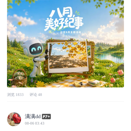
参与对象：全体小鹏车主⏰活动时间：2026年8
月7日-8月24日📌活动要求：带话题
#立秋第一程#
分享寻凉出行路线、立秋必做小
事与初秋
浏览
1833
评论
48
满满dd
08-06 03:43