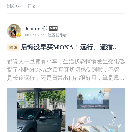
浏览
147
评论
1
Jennifer柳
08-05 07:55
· 社区创作者
后悔没早买MONA！远行、遛猫、
探店全能搞定🚗
都说人一旦拥有小车，生活状态悄悄发生变化🥰
提了小鹏MONA之后真真切切感受到啦，不管
是长途远行，还是日常出门都很好用，算是属于
#鹏友生活#
我的移动小家咯。
🚗一路向西｜开
MONA奔赴青海大西北前段时间开小灰MONA
自驾去青海啦🌄。续航表现很踏实，山路行驶电
耗控制得不错，不用时刻焦虑充电。开起来