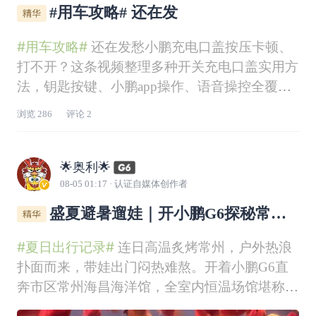
#用车攻略# 还在发
#用车攻略#
还在发愁小鹏充电口盖按压卡顿、
打不开？这条视频整理多种开关充电口盖实用方
法，钥匙按键、小鹏app操作、语音操控全覆
盖，新手一看就会，轻松解决充电口失灵难题。
浏览
286
评论
2
@鹏友大管家
@社区活动小姐姐
🌟奥利🌟
08-05 01:17
· 认证自媒体创作者
盛夏避暑遛娃｜开小鹏G6探秘常州
海昌海洋馆
#夏日出行记录#
连日高温炙烤常州，户外热浪
扑面而来，带娃出门闷热难熬。开着小鹏G6直
奔市区常州海昌海洋馆，全室内恒温场馆堪称天
然避暑秘境，告别烈日暴晒，沉浸式穿梭海底隧