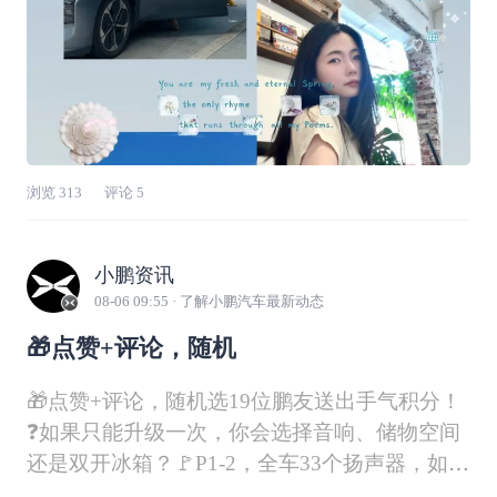
浏览
313
评论
5
小鹏资讯
08-06 09:55
· 了解小鹏汽车最新动态
🎁点赞+评论，随机
🎁点赞+评论，随机选19位鹏友送出手气积分！
❓如果只能升级一次，你会选择音响、储物空间
还是双开冰箱？🚩P1-2，全车33个扬声器，如同
音乐厅搬进车里🚩P3-6，储物空间又大又多，放