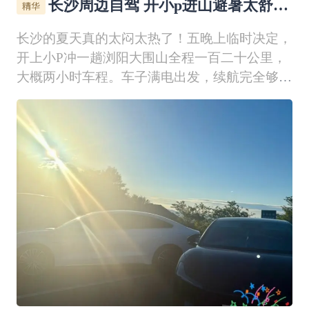
长沙周边自驾 开小p进山避暑太舒服
了🍃
长沙的夏天真的太闷太热了！五晚上临时决定，
开上小P冲一趟浏阳大围山全程一百二十公里，
大概两小时车程。车子满电出发，续航完全够
用。刚驶出长沙城区就遇上暴雨，当时心里特别
没底，怕这趟行程直接泡汤。立刻查了浏阳当地
天气，显示只是多云。想着已经上路，干脆直接
往前开，不折返。越靠近大围山，天气越晴朗。
开到半路