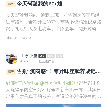
今天驾驶我的P7+通
今天驾驶我的P7+通勤上班，即将到达停车场经
过窄路时，全程开启NGP，车辆不仅精准识别路
况，礼让行人及电动车、窄路会车、绕开障碍物
（行人）等操作都完成得很出色，全程无需我接
浏览
258
评论
8
管方向盘，我只需做好随时接管的准备就可以。
#辅助驾驶体验#
#我的辅助驾驶高光时刻#
山东小董
08-05 01:40
· 社区创作者
告别“沉闷感”！零异味座舱养成记，
这4招让每次上车都是享受
#消除车内异味#
@社区活动小姐姐
🌹🌹🌹很多
人觉得车内空气好不好全看新车那一阵，其实日
常用车才是真正的考验。空调管路潮湿滋生的霉
味、雨天带进来的泥腥气、早餐咖啡残留的余