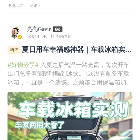
浏览
527
评论
7
亮亮Gavin
08-04 14:46
· 社区创作者
夏日用车幸福感神器｜车载冰箱实
测，车家两用太香了
#好物分享#
入夏之后气温一路走高，每次开车
出门总盼着能随时喝到冰饮。 G6没有配备车载
冰箱，一直是一个遗憾。之前凑合用保温箱加冰
袋，不仅化水弄得后备箱湿漉漉，撑不了半天就
变回常温，体验感实在一般。对比了多款产品
后，我最终在小鹏商城入手了这款英得尔车载冰
箱，用了半个月，真心觉得是夏日提升用车幸福
感的