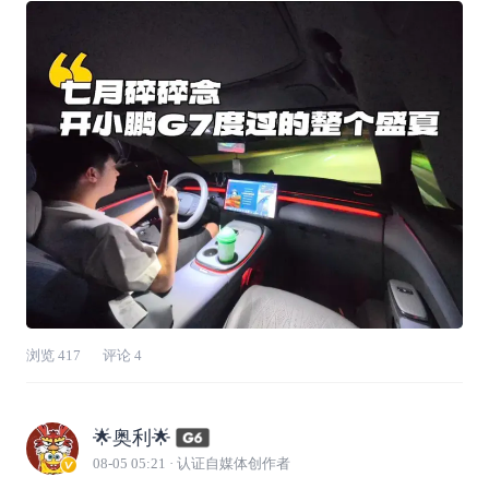
电价，折算下来百公里电费还不到8块钱。夏天
这么费电的使用场景下，这样的用车成本，电车
的优势真的实实在在感受得到。对我们
浏览
417
评论
4
🌟奥利🌟
08-05 05:21
· 认证自媒体创作者