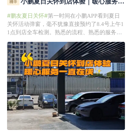
小鹏夏日关怀到店体验｜暖心服务一
直在线✨
#鹏友夏日关怀#
第一时间在小鹏APP看到夏日
关怀活动弹窗，毫不犹豫直接预约了8.4号上午1
1点到店全车检测。熟悉的流程、熟悉的服务，
但是每一次来，依旧被小鹏的细节狠狠打动！熟
悉小鹏的老鹏友都知道，小鹏从来不会敷衍车
主。不管是春节、五一、端午、中秋、国庆所有
大小节假日，还是冬天暖心活动、夏季关怀活
动，