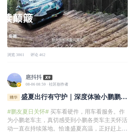
浏览
3861
评论
462
扈抖抖
08-06 08:59
· 社区创作者
盛夏出行有守护｜深度体验小鹏鹏友
夏日关怀
#鹏友夏日关怀#
买车看硬件，用车看服务。作
为小鹏老车主，真切感受到小鹏各类车主关怀活
动一直在持续落地。恰逢盛夏高温，正好赶上鹏