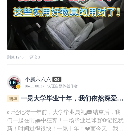
浏览
1246
评论
3
小鹏六六六
06-11 00:37
· 认证自媒体创作者
一晃大学毕业十年，我们依然深爱着
足球⚽！
👉还记得十年前，大学毕业典礼🎓结束后，我
们一起在雨🌧️中狂奔！一场毕业足球赛⚽记忆犹
新！时间过得很快！一晃十年！❤️而今天，我们