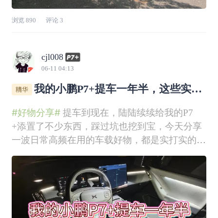
浏览
890
评论
3
cjl008
06-11 04:13
我的小鹏P7+提车一年半，这些实用
好物真的用对了！
#好物分享#
提车到现在，陆陆续续给我的P7
+添置了不少东西，踩过坑也挖到宝，今天分享
一波日常高频在用的车载好物，都是实打实的使
用感受，实用性拉满。1. 官方舒适颈枕+腰靠这
一套是专门给P7+定制的，和原车座椅适配度超
高。颈枕能精准贴合颈部曲线，跑长途时稳稳承
托住脖子，不会悬空发硬；腰靠则牢牢顶住腰