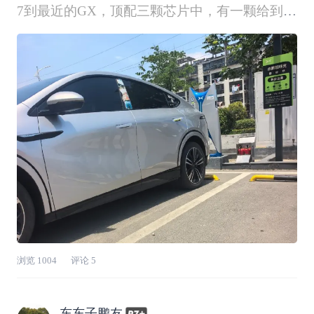
7到最近的GX，顶配三颗芯片中，有一颗给到了
智慧座舱！目前分布的大概情况是两颗布置在中
控扶手下面，负责自动驾驶的各种运算。而第三
颗芯片单独设置在副驾处，主要管语音交互和整
车控制。智驾需要高算力，多数据处理能力，我
们能
浏览
1004
评论
5
东东子鹏友