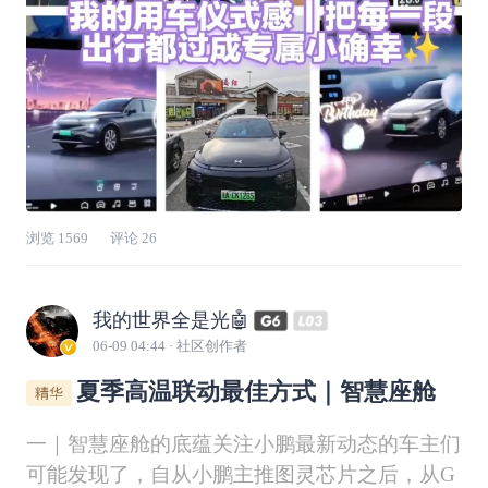
单，
浏览
1569
评论
26
我的世界全是光🤖
06-09 04:44
· 社区创作者
夏季高温联动最佳方式｜智慧座舱
一｜智慧座舱的底蕴关注小鹏最新动态的车主们
可能发现了，自从小鹏主推图灵芯片之后，从G