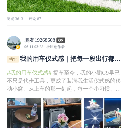
浏览
3613
评论
87
鹏友19268608
06-11 03:28
· 社区创作者
我的用车仪式感｜把每一段出行都过
成专属小确幸✨
#我的用车仪式感#
提车至今，我的小鹏G9早已
不只是代步工具，更成了装满我生活仪式感的移
动小窝。从上车的那一刻起，每一个小习惯、每
一处小布置，都让出行变成了独属于我们的浪漫
时刻！一、专属用车习惯｜把日常开出专属节奏
我的用车仪式感，从上车那一刻就开始了。开启
迎宾音效，每次坐进驾驶位，先点上熟悉的歌