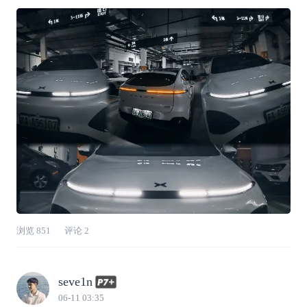
细节满满轻松度夏。首先当然是夏日车载好物分
享啦～☀️【夏日车载好物合集】🔹小鹏商城车
衣：夏季露天停车必备，隔绝烈日暴晒，减缓车
漆老化，阻挡灰尘与树胶，轻松守护车身
浏览
851
评论
2
seve1n
06-11 03:35