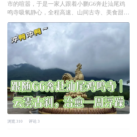
市的喧嚣，于是一家人跟着小鹏G6奔赴汕尾鸡
鸣寺吸氧静心，全程高速、山间古寺、美食甜品
一站式打卡，800V超充+NGP智驾双重buff拉
满，这趟短途自驾体验直接拉满，分享给各位爱
出行的鹏友！ ✅1、31分钟极速补能，小鹏超充
打消续航焦虑 周末一大早
浏览
310
评论
3