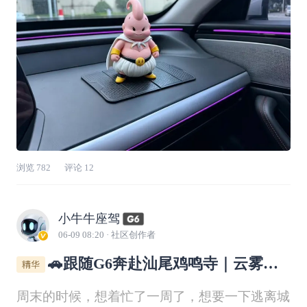
候
浏览
782
评论
12
小牛牛座驾
06-09 08:20
· 社区创作者
🚗跟随G6奔赴汕尾鸡鸣寺｜云雾古
刹，治愈一周浮躁
周末的时候，想着忙了一周了，想要一下逃离城