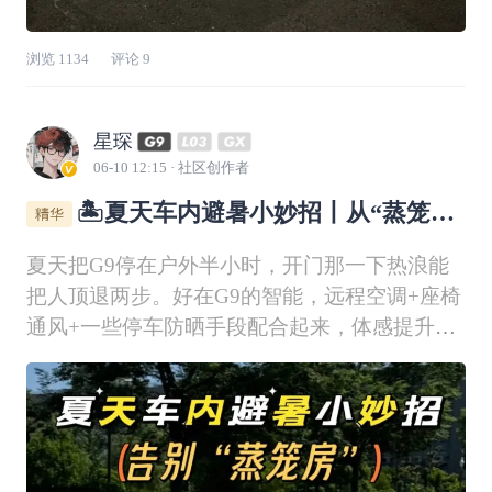
浏览
1134
评论
9
星琛
06-10 12:15
· 社区创作者
🏝️夏天车内避暑小妙招丨从“蒸笼
房”到“上车即凉”的全流程
夏天把G9停在户外半小时，开门那一下热浪能
把人顶退两步。好在G9的智能，远程空调+座椅
通风+一些停车防晒手段配合起来，体感提升非
常明显。下面按使用顺序给你一套可直接照做的
清单。一、上车前：最核心的一步——提前把温
度“打下来”出门前 10–15 分钟：一键【极速降
温】（最常用）打开 小鹏汽车 APP