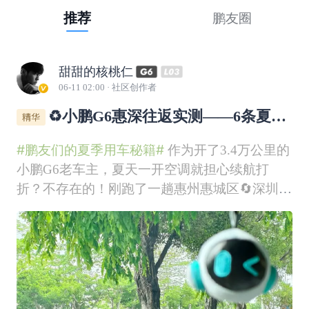
推荐
鹏友圈
甜甜的核桃仁
06-11 02:00
· 社区创作者
♻️小鹏G6惠深往返实测——6条夏季
低能耗用车秘籍奉上！
#鹏友们的夏季用车秘籍#
作为开了3.4万公里的
小鹏G6老车主，夏天一开空调就担心续航打
折？不存在的！刚跑了一趟惠州惠城区🔄深圳国
际会展中心往返，实测给大家看看什么叫“反向
虚标”。如图所示，满电WLTP485km出发，跑了
225.5km到家，表显还剩264km。简单算个账：
485-264=221k