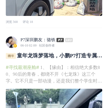
浏览
568
评论
18
P7深圳鹏友：骆铁
06-10 02:09
· 社区创作者
童年龙珠梦落地，小鹏P7打造专属潮
流座舱
#寻找最潮座舱#
1、【缘由】：相信绝大多数8
0、90后的青春，都绕不开《七龙珠》这三个
字。它不只是一部动漫，还是我们整个学生时代
最深刻、最纯粹的情怀回忆。对于我来说，龙珠
早已不是简单的动画片，而是从小陪我长大、一
直热爱至今的执念。还记得小学那会儿，生活娱
乐不多，最大的乐趣就是攒钱买龙珠漫画。那时