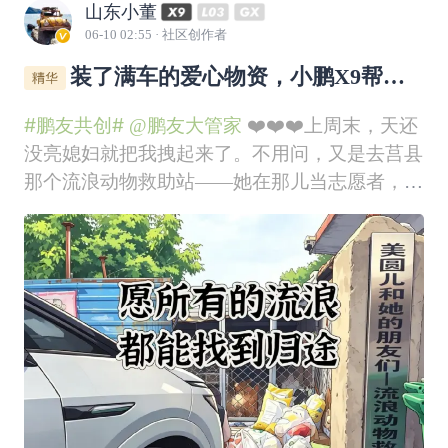
山东小董
06-10 02:55
· 社区创作者
装了满车的爱心物资，小鹏X9帮媳
妇干了件大事
#鹏友共创#
@鹏友大管家
❤️❤️❤️上周末，天还
没亮媳妇就把我拽起来了。不用问，又是去莒县
那个流浪动物救助站——她在那儿当志愿者，隔
三差五就往那儿跑。站里300多条狗，200多只
猫，她每一只都叫得上名字。这次的任务，是把
日照好心人捐赠的一批物资送过去。主要是旧衣
服和被褥，还有一些狗粮猫粮和罐头。