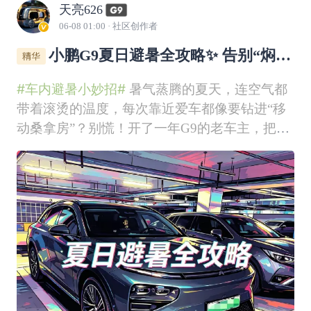
天亮626
06-08 01:00
· 社区创作者
小鹏G9夏日避暑全攻略✨ 告别“焖罐
车”，清爽出行不焦虑
#车内避暑小妙招#
暑气蒸腾的夏天，连空气都
带着滚烫的温度，每次靠近爱车都像要钻进“移
动桑拿房”？别慌！开了一年G9的老车主，把亲
测有效的避暑妙招全整理好了，从远程控车到车
内好物，让你告别闷热，清凉一整个夏天！🌞
上车前的“救命操作”，10分钟告别蒸笼模式夏天
的车停在户外，方向盘烫得不敢碰、座椅热