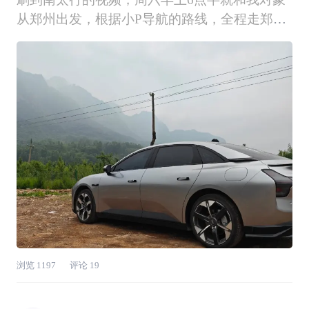
从郑州出发，根据小P导航的路线，全程走郑云
高速，一个半小时就到云台山收费站了。说到
这，必须夸一下小鹏M03的高速表现，我们一路
上开着空调，听着小P放的音乐，欣赏着沿途的
风景，非常惬意。在高速上，我们用了小鹏M0
浏览
1197
评论
19