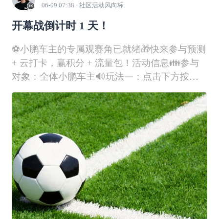
06-09 07:38
· 社区活动风向标
开幕战倒计时 1 天！
⚽️小鹏车主的专属观赛角已就绪🎁快来参与预测
+ 云打卡，赢积分 + 流量包！活动信息👪​​参与
对象​​：全体小鹏车主🔊玩法一：点击下方按
钮，猜胜负⏰活动时间​​：即日起—6月12日02:59
🎁竞猜幸运奖：比赛结束后，从竞猜正确的用户
中随机抽取30名，每人赠送18积分🔊玩法二：
评论区分享首