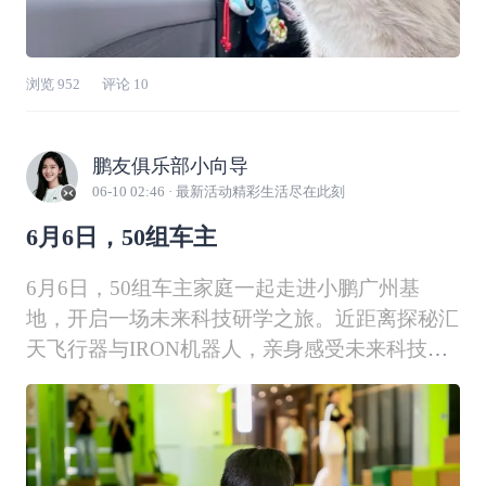
浏览
952
评论
10
鹏友俱乐部小向导
06-10 02:46
· 最新活动精彩生活尽在此刻
6月6日，50组车主
6月6日，50组车主家庭一起走进小鹏广州基
地，开启一场未来科技研学之旅。近距离探秘汇
天飞行器与IRON机器人，亲身感受未来科技的
震撼；走进智能工厂，亲眼见证一台车从零件到
整车的诞生；在汽车知识小课堂上趣味互动，轻
松收获新知识；最后亲手拼装小车，于赛道上尽
情驰骋——每一步探索，都在悄悄浇灌着属于下