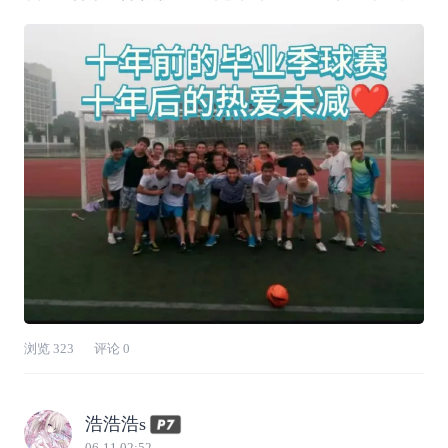
毕业十年！依然热爱着⚽！正好最近赶上苏超和
世界杯🏆！👉（看我大镇江的队服，是不是很
酷😁😁）带着孩子出去玩的时候，⚽也是必不可
少的！😝😝前段时间现场观看了镇
浏览
323
评论
0
浩浩浩s
06-11 02:52