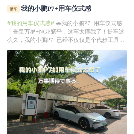
我的小鹏P7+用车仪式感
#我的用车仪式感#
🚗我的小鹏P7+用车仪式感
｜吾皇万岁+NGP躺平，这车太懂我了！提车这
么久，我的小鹏P7+已经不仅仅是个代步工具
了，它完全成了我的“快乐星球”🌍！今天必须给
鹏友们分享一下我这套专属用车仪式感，幸福感
直接拉满！💯🎵 上车第一步：开启“中二”模式
每次拉开车门坐进主驾，我都有个