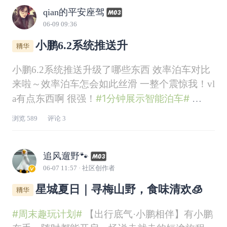
qian的平安座驾
06-09 09:36
小鹏6.2系统推送升
小鹏6.2系统推送升级了哪些东西 效率泊车对比
来啦～效率泊车怎会如此丝滑 一整个震惊我！vl
#1分钟展示智能泊车#
a有点东西啊 很强！
#第二代VLA#
#辅助驾驶体验#
浏览
589
评论
3
追风遛野🐾
06-07 11:57
· 社区创作者
星城夏日｜寻梅山野，食味清欢🧊
#周末趣玩计划#
【出行底气·小鹏相伴】有小鹏