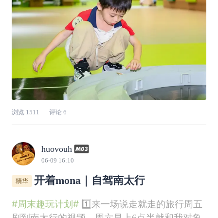
一代
浏览
1511
评论
6
huovouh
06-09 16:10
开着mona｜自驾南太行
#周末趣玩计划#
1️⃣来一场说走就走的旅行周五
刷到南太行的视频，周六早上6点半就和我对象