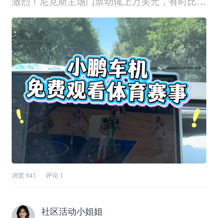
激烈！尼克斯主场门票动辄上万美元，有时比赛
时刚好又在车上！这么精彩的比赛 谁不想第一
时间观看啊！借着观看NBA决赛为例，分享3个
车载看球妙招，随时在车上看比赛啦👇✅央视频
车机版（免费）应用商店直接下载
浏览
945
评论
1
社区活动小姐姐