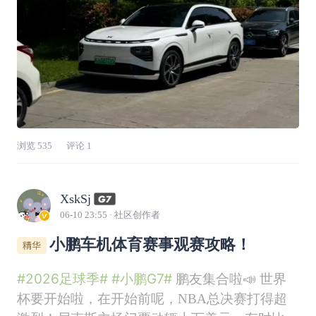
浏览
535
评论
1
XskSj
06-10 23:55
· 社区创作者
小鹏车机体育赛事观赛攻略！
#2026足球季#
#小鹏G7#
鹏友集合啦📣 世界
杯要开始啦，在开始前呢，NBA总决赛打得超