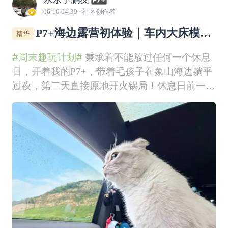
06-10 04:39
· 社区创作者
P7+海边露营初体验｜车内大床模式
简直了
#周末趣玩计划#
秉承着不能放过任何一个休息
日，开着我的P7+，带着毛孩子在象山海边躺平
过夜，第二天直接原地开火锅局！休息日前一天
晚上，即便下着雨也挡不住出去玩的心情！下班
后快速收拾行李，买好食材，往后备箱一塞！带
上猫猫准备出发！目的地，宁波象山饭桶山！到
达目的地时候已经很晚了快速整理物品，我要将
我