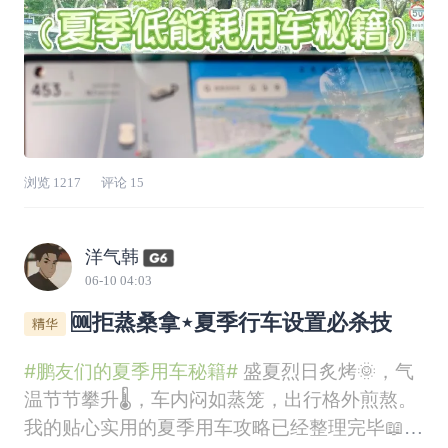
浏览
1217
评论
15
洋气韩
06-10 04:03
🆒拒蒸桑拿⋆夏季行车设置必杀技
#鹏友们的夏季用车秘籍#
盛夏烈日炙烤🌞，气
温节节攀升🌡️，车内闷如蒸笼，出行格外煎熬。
我的贴心实用的夏季用车攻略已经整理完毕📖，