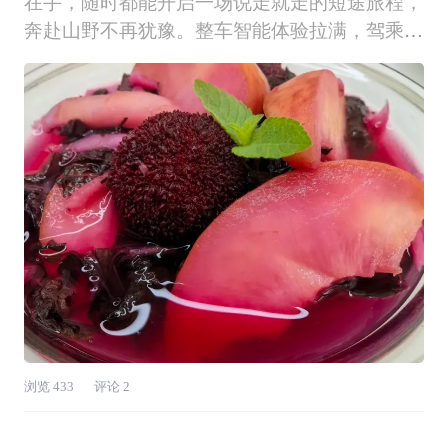
在手，随时都能开启一场说走就走的短途旅程，
奔赴山野不再犹豫。整车智能体验拉满，驾乘感
受舒适又省心，早已成为出行路上最靠谱的搭
档。✨ 一脚油门，即刻出发收到表姐摘杨梅的
邀约，没有半点纠结，踩下油门就上路。车身操
控顺滑好开，动力响应轻快，不管是城市道路还
是乡
浏览
433
评论
2