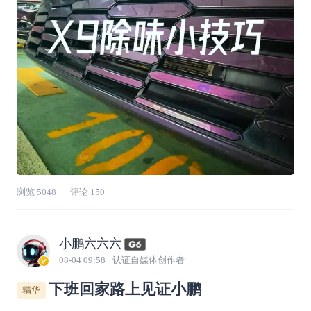
用第三方配件。官方滤芯过滤精度更高，能有效
拦截灰尘、毛絮、霉菌，从根源减少空调
浏览
5048
评论
150
小鹏六六六
08-04 09:58
· 认证自媒体创作者
下班回家路上见证小鹏