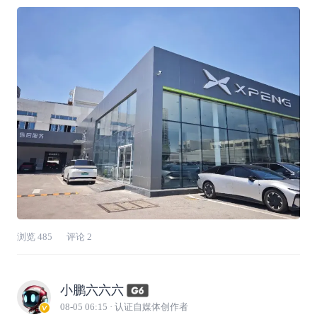
感觉做鹏友幸福感满满。提前在APP预约就可以
到店，这次杨浦店搬了新地方。给爱车做全套夏
季免费检测，师傅仔细检查电池冷却、空调、轮
胎还有底盘。夏天特别需要空调，检查完制
浏览
485
评论
2
小鹏六六六
08-05 06:15
· 认证自媒体创作者