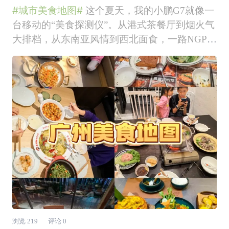
味都装进了胃里🍜
#城市美食地图#
这个夏天，我的小鹏G7就像一
台移动的“美食探测仪”。从港式茶餐厅到烟火气
大排档，从东南亚风情到西北面食，一路NGP城
市漫游，舒适座舱加持，让我把街头巷尾的宝藏
小店吃了个遍。重点是——所有美食照片都没加
滤镜，还原食物最本真的色泽！ （主打一个真
实，毕竟G7的云感座椅已经够让我“陷”进
浏览
219
评论
0