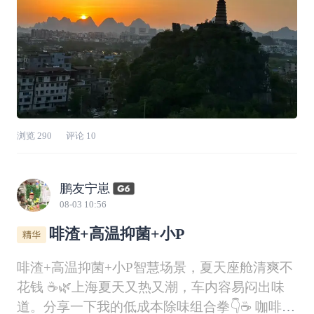
浏览
290
评论
10
鹏友宁崽
08-03 10:56
啡渣+高温抑菌+小P
啡渣+高温抑菌+小P智慧场景，夏天座舱清爽不
花钱 ☕🌿上海夏天又热又潮，车内容易闷出味
道。分享一下我的低成本除味组合拳👇☕ 咖啡渣