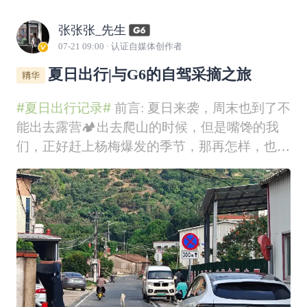
张张张_先生
07-21 09:00
· 认证自媒体创作者
夏日出行|与G6的自驾采摘之旅
#夏日出行记录#
前言: 夏日来袭，周末也到了不
能出去露营🏕️出去爬山的时候，但是嘴馋的我
们，正好赶上杨梅爆发的季节，那再怎样，也得
顶着大热天，来一场杨梅采摘之旅呀！1️⃣路线
规划 于是约上了三个朋友，一起自驾漳州的浮
宫，去杨梅采摘园，快乐的吃摘杨梅！ 提前一
天呢，