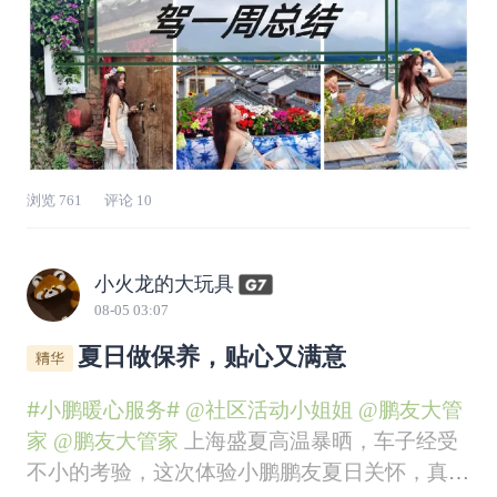
浏览
761
评论
10
小火龙的大玩具
08-05 03:07
夏日做保养，贴心又满意
#小鹏暖心服务#
@社区活动小姐姐
@鹏友大管
家
@鹏友大管家
上海盛夏高温暴晒，车子经受
不小的考验，这次体验小鹏鹏友夏日关怀，真心