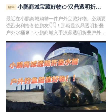
小鹏商城宝藏好物👉汉鼎透明折叠
户外水桶！
最近在小鹏商城购🉐一件户外宝藏好物。必须要
强烈安利给各位鹏友👇👇！那就是汉鼎透明折叠
户外水桶🪣！小鹏商城入手汉鼎透明折叠户外水
桶🪣，用过之后才知道，它绝对是垂钓🎣出行的
宝藏装备。选用加厚透明EVA材质，结实耐造，
桶身通透可视，渔获情况一目了然👀。自带加长
打水绳，岸边取水轻松方便，不用俯