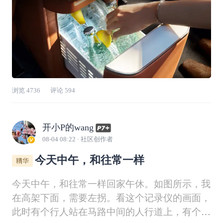
浏览
4736
评论
594
开小P的wang
08-04 08:22
· 社区创作者
今天中午，和往常一样
今天中午，和往常一样回家午休。如图所示，我
在高架下面，需要左拐。看这个记录仪的画面，
此时有个行人站在马路中间的人行道上，有个电