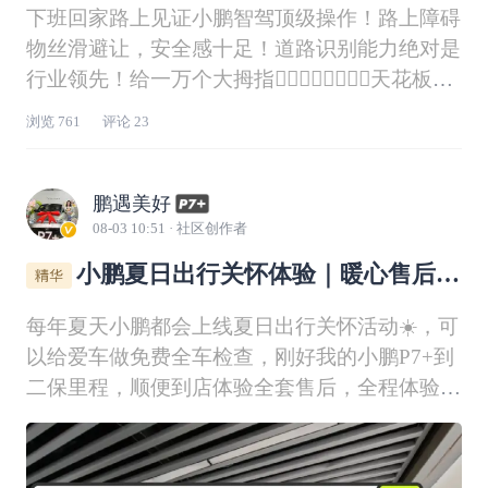
下班回家路上见证小鹏智驾顶级操作！路上障碍
物丝滑避让，安全感十足！道路识别能力绝对是
行业领先！给一万个大拇指👍🏻👍🏻👍🏻👍🏻天花板智
驾能力！# 辅助驾驶体验#
@鹏友大管家
@社区
浏览
761
评论
23
活动小姐姐
@社区活动小姐姐
鹏遇美好
08-03 10:51
· 社区创作者
小鹏夏日出行关怀体验｜暖心售后太
圈粉✨
每年夏天小鹏都会上线夏日出行关怀活动☀️，可
以给爱车做免费全车检查，刚好我的小鹏P7+到
二保里程，顺便到店体验全套售后，全程体验感
直接拉满💯！目前我的爱车已经安全行驶两万一
千公里了，保养我提前在小鹏APP售后服务群预
约工位📱，沟通后工作人员帮忙协调了合适时