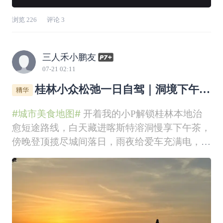
浏览
226
评论
3
三人禾小鹏友
07-21 02:11
桂林小众松弛一日自驾｜洞境下午茶
+深夜烧烤美食路线
#城市美食地图#
开着我的小P解锁桂林本地治
愈短途路线，白天藏进喀斯特溶洞慢享下午茶，
傍晚登顶揽尽城间落日，雨夜给爱车充满电，转
身一头扎进烟火烧烤摊，山水与美食双向治愈，
这条小众路线分享给所有来桂林的朋友。第一站
直奔藏在石山之中的「洞境」，天然喀斯特溶洞
改造而成的洞穴咖啡馆，岩壁钟乳石浑然天成，
暖黄