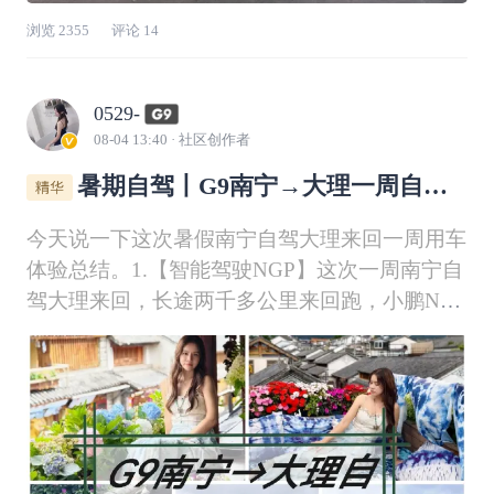
浏览
2355
评论
14
0529-
08-04 13:40
· 社区创作者
暑期自驾丨G9南宁→大理一周自驾
游总结📚
今天说一下这次暑假南宁自驾大理来回一周用车
体验总结。1.【智能驾驶NGP】这次一周南宁自
驾大理来回，长途两千多公里来回跑，小鹏NGP
智驾真的是长途出行的最大底气。314天累计辅
助驾驶已经跑到8225km，一半以上的行驶里程
都交给了智驾，累计辅助驾驶时长85.1小时，这
周自驾游直接1202.05km，