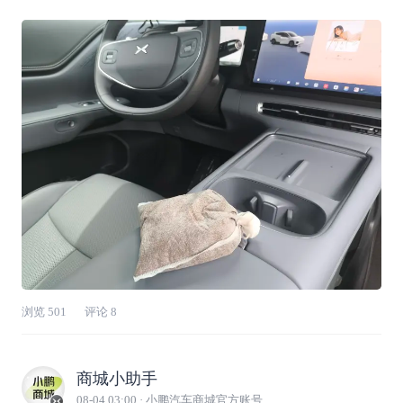
yyds去星巴克免费要一包咖啡渣，晒干装进纱布
袋（或旧袜子），放中控台下面或门板储物格。
实测吸味能力比炭包强，一周换一次，车里一直
是淡淡的咖啡香，不是那种刺鼻的工业香
浏览
501
评论
8
商城小助手
08-04 03:00
· 小鹏汽车商城官方账号