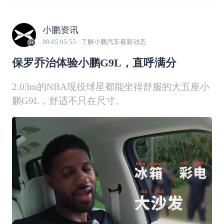
小鹏资讯
08-05 05:55
· 了解小鹏汽车最新动态
保罗乔治体验小鹏G9L，直呼满分
2.03m的NBA现役球星都能坐得舒服的大五座小
鹏G9L，舒适不只在尺寸。