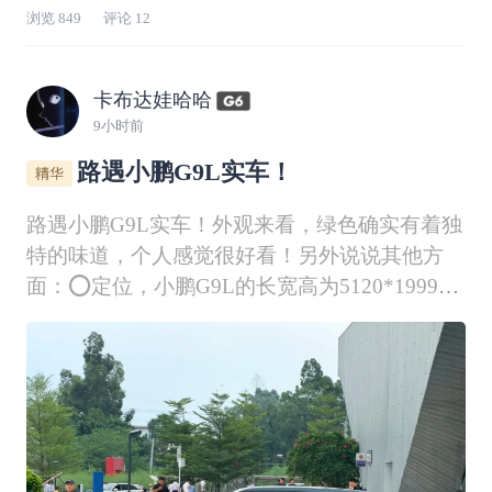
动车停在高架的桥墩下面。等左转绿灯放行的时
浏览
849
评论
12
候，电动车也左转过马路，刚好走到马路中间的
时候，被行人挡住。等我发现的时候，已经快到
跟前。AEB紧急刹停，还好后面没有车，既没有
卡布达娃哈哈
碰撞
9小时前
路遇小鹏G9L实车！
路遇小鹏G9L实车！外观来看，绿色确实有着独
特的味道，个人感觉很好看！另外说说其他方
面：⭕定位，小鹏G9L的长宽高为5120*1999*1
782mm，轴距为3100mm，定位大型SUV。⭕电
池，提供增程/纯电两种动力，增程版采用中创
新航制造的磷酸铁锂电池，搭载的63.3度电池可
提供最高350km的纯