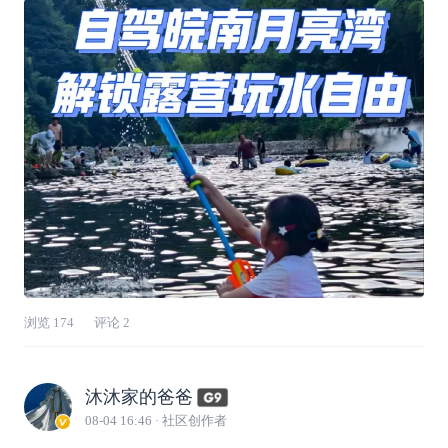
⛰️野溪水之约，沉浸式解锁夏日玩水🔫乐趣，
开启惬意的亲子自驾时光。一路奔赴山野，G6
驾乘舒适平稳，宽敞的空间装得下满满行囊与
浏览
174
评论
2
沐沐家的爸爸
08-04 16:46
· 社区创作者