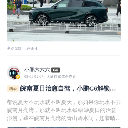
浏览
533
评论
4
小鹏六六六
08-05 01:07
· 认证自媒体创作者
皖南夏日治愈自驾，小鹏G6解锁溪
边露营玩水自由！
都说夏天不玩水就不叫夏天，那如果你玩水不去
皖南月亮湾，那就不叫玩水😄😄😄夏日的治愈
浪漫，藏在皖南月亮湾的青山碧水间，趁着晴好
天气，我开着小鹏G6🚗，带着家人奔赴这场山