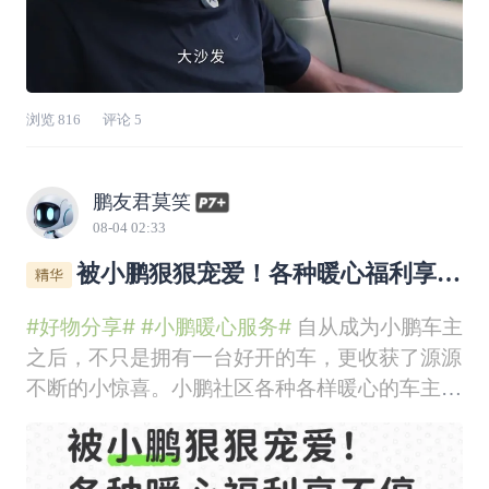
浏览
816
评论
5
鹏友君莫笑
08-04 02:33
被小鹏狠狠宠爱！各种暖心福利享不
停
#好物分享#
#小鹏暖心服务#
自从成为小鹏车主
之后，不只是拥有一台好开的车，更收获了源源
不断的小惊喜。小鹏社区各种各样暖心的车主活
动，每次参与都有实实在在的福利，这种被品牌
惦记的感觉，真的太幸福了。今天就来聊聊这段
时间参加活动收获的各种福利，分享这份专属鹏