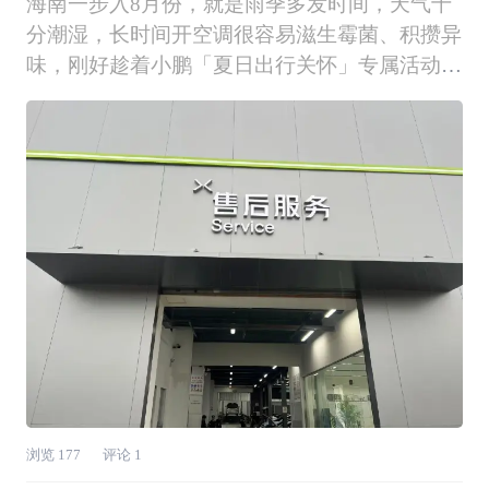
海南一步入8月份，就是雨季多发时间，天气十
分潮湿，长时间开空调很容易滋生霉菌、积攒异
味，刚好趁着小鹏「夏日出行关怀」专属活动
（8.1-9.30），预约来到小鹏售后服务中心，给
爱车做一次养护，记录一次安心又贴心的售后关
怀体验全过程～1️⃣【预约到店｜小鹏售后服务
中心】提前在小鹏APP预约，如约抵达小鹏
浏览
177
评论
1