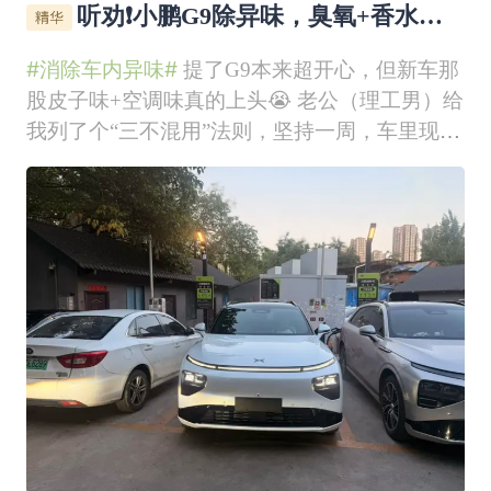
听劝❗️小鹏G9除异味，臭氧+香水千
万别乱搭👊
#消除车内异味#
提了G9本来超开心，但新车那
股皮子味+空调味真的上头😭 老公（理工男）给
我列了个“三不混用”法则，坚持一周，车里现在
是五星级酒店的味道🍵📝抄作业版（顺序千万别
乱）：1️⃣ 臭氧机“大扫除”（每周1次）千万别乱
用！G9的Nappa皮娇贵着呢。老公操作：人下车
→外循环+风量最大→