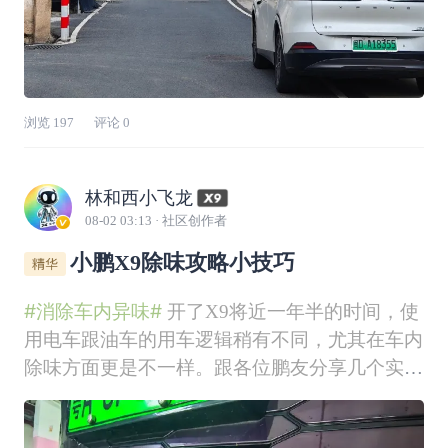
浏览
197
评论
0
林和西小飞龙
08-02 03:13
· 社区创作者
小鹏X9除味攻略小技巧
#消除车内异味#
开了X9将近一年半的时间，使
用电车跟油车的用车逻辑稍有不同，尤其在车内
除味方面更是不一样。跟各位鹏友分享几个实用
的X9除味技巧，让用车更清新！ 1⃣️ 常换空气滤
芯是根本 我只换小鹏官方原装空气滤芯，不混