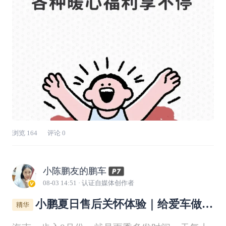
友的快乐。一、社区发帖玩不停，随手
浏览
164
评论
0
小陈鹏友的鹏车
08-03 14:51
· 认证自媒体创作者
小鹏夏日售后关怀体验｜给爱车做一
次清爽夏日SPA✨