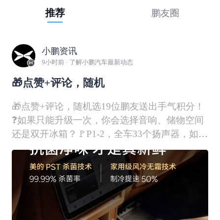
推荐
鹏友圈
小鹏资讯
9小时前
· 了解小鹏汽车最新动态
🎁点赞+评论，随机
🎁点赞+评论，随机选19位鹏友送出手气积分！
❓如果只能升级一次，你会选择音响、储物空间
还是双开冰箱？🚩P1-2，全车33个扬声器，如同
音乐厅搬进车里🚩P3-6，储物空间又大又多，放
啥都行🚩P7-8，双开门冰箱，随手可拿