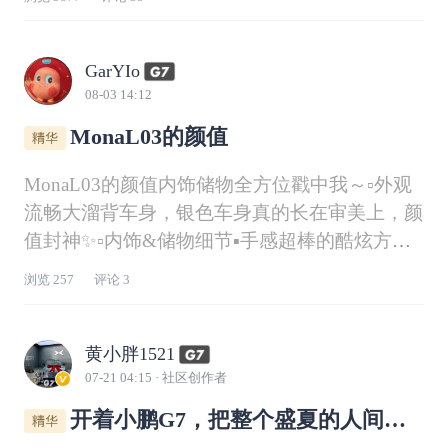
GarYIo
08-03 14:12
MonaL03的颜值
MonaL03的颜值内饰储物全方位戳中我～▫️外观
流畅大溜背车身，银色车身真的长在审美上，颜
值封神✨▫️内饰&储物细节▪️手感超棒的酷炫方向
盘▪️零重力副驾，久坐出行舒适度拉满▪️金属质感
浏览
257
评论
3
音响盖板，轻奢氛围感拿捏▪️分层式中控台，好
看还实用▪️后排隐藏座椅抽屉，小物件收纳超贴
心▪️超大前备箱，储物能
黄小胖1521
07-21 04:15
· 社区创作者
开着小鹏G7，把整个盛夏的人间风