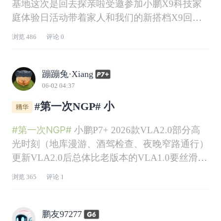
基地这次是回去探亲啦受邀参加小鹏X9科技家
庭体验日活动带着家人和我们的新搭档X9回来
出生地看看它的兄弟姐妹是如何被打造出来的科
浏览
486
评论
0
技感满满的生产过程让大小鹏友都惊掉下巴啦还
有汇天的陆地航母
蹦蹦兔·Xiang
06-02 04:37
#第一次NGP# 小
#第一次NGP#
小鹏P7+ 2026款VLA2.0部分高
光时刻（地库漫游、酒驾检查、夜晚窄路通行）
更新VLA2.0后总体比老版本的VLA1.0要丝滑不
少，重点在重刹减少95%以上，窄路不再是频繁
浏览
365
评论
1
点刹而是优化为慢速蠕行丝滑通过，缺点也有，
面对堵车场景选道时机还不能达到最优，期待后
续优化，VLA1.0
鹏友97277