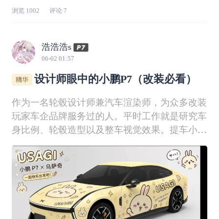
浏览
1002
评论
7
浩浩浩s
06-02 01:57
设计师眼中的小鹏P7（改装必看）
作为一名轮毂设计师兼汽车渲染师，为众多改装
玩家车企品牌服务过的人。平时工作就是研究车
身比例、轮毂造型以及整车视觉效果。提车小鹏
P7之后，我一直觉得它拥有非常优秀的设计底
子：低趴车身、流畅溜背、宽体视觉比例，这些
都给后期个性化改装留下了很大的发挥空间。于
是最近利用业余时间，围绕我的P7做了一系列
设计尝