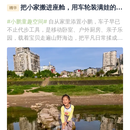
把小家搬进座舱，用车轮装满娃的童
年欢乐
#小鹏童趣空间#
自从家里添置小鹏，车子早已
不止代步工具，是移动卧室、户外厨房、亲子乐
园，载着宝贝走遍山野海边，把平凡日常揉成满
满童趣。 一、改装移动小家，座舱藏满童真小
窝 为适配亲子出行，精心改造车内空间，前后
排轻松变床，柔软被褥、卡通抱枕常备车上。长
途出游时，孩子窝在后座铺好的小床上，裹着小
被子