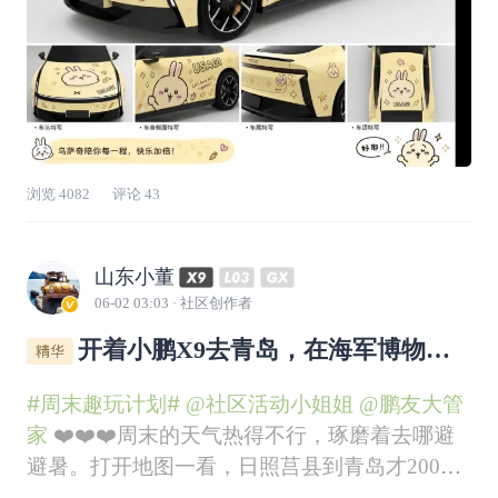
浏览
4082
评论
43
山东小董
06-02 03:03
· 社区创作者
开着小鹏X9去青岛，在海军博物馆
感受冰爽的硬核浪漫
#周末趣玩计划#
@社区活动小姐姐
@鹏友大管
家
❤️❤️❤️周末的天气热得不行，琢磨着去哪避
避暑。打开地图一看，日照莒县到青岛才200多
公里，那还说啥，说走就走，开上我的小鹏X