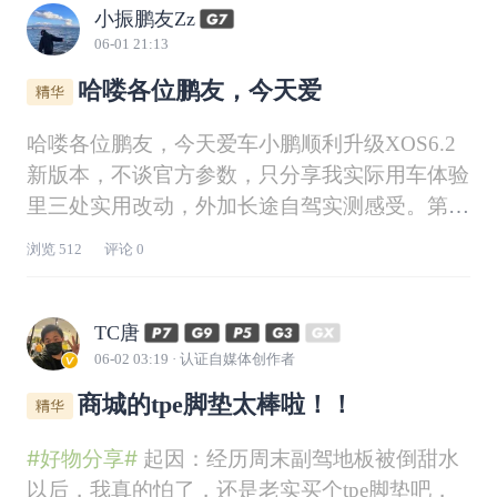
小振鹏友Zz
06-01 21:13
哈喽各位鹏友，今天爱
哈喽各位鹏友，今天爱车小鹏顺利升级XOS6.2
新版本，不谈官方参数，只分享我实际用车体验
里三处实用改动，外加长途自驾实测感受。第一
处改动，车道级导航优化。原先续航剩余公里数
浏览
512
评论
0
显示在屏幕右上角，开车余光查看很不方便，现
在调整到屏幕上方居中位置，一目了然。整体车
道级地图画面优化，显示布局看着更清爽舒适，
TC唐
导
06-02 03:19
· 认证自媒体创作者
商城的tpe脚垫太棒啦！！
#好物分享#
起因：经历周末副驾地板被倒甜水
以后，我真的怕了，还是老实买个tpe脚垫吧，