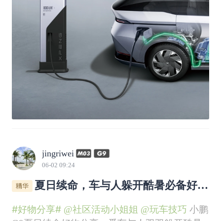
jingriwei
06-02 09:24
夏日续命，车与人躲开酷暑必备好
物，快来看看有哪些*^o^*
#好物分享#
@社区活动小姐姐
@玩车技巧
小鹏