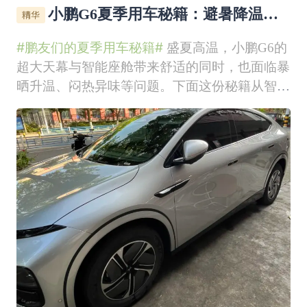
小鹏G6夏季用车秘籍：避暑降温全
攻略
#鹏友们的夏季用车秘籍#
盛夏高温，小鹏G6的
超大天幕与智能座舱带来舒适的同时，也面临暴
晒升温、闷热异味等问题。下面这份秘籍从智能
控温、遮阳隔热、香氛净化、用车养护四大维
度，搭配车载香薰片、遮阳天幕等实用好物，来
告别“蒸笼车”，清凉度夏。一、上车前：智能控
温，告别热浪突袭夏季露天停放的G6，车内温
度