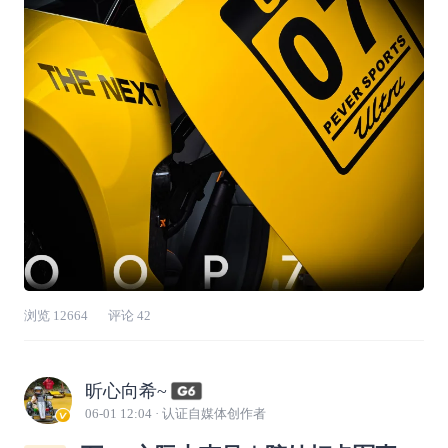
浏览
12664
评论
42
昕心向希~
06-01 12:04
· 认证自媒体创作者