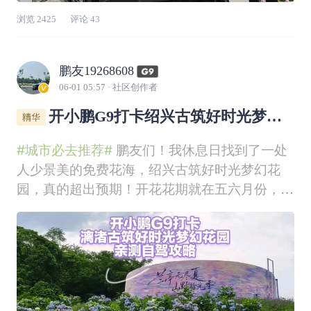
浏览
2425
评论
43
鹏友19268608
06-01 05:57
· 社区创作者
开小鹏G9打卡绍兴古筑好时光梦幻
花园｜亲测自驾攻略
#城市必去推荐#
鹏友们！我休息日找到了一处
人少景美的免费花海，绍兴古筑好时光梦幻花
园，真的超出预期！开花花期就在五六月份，已
经举办第三年了！大片花海错落有致，还有不少
网红打卡布景，随手一拍都很出片。园区免费对
外开放，商业化程度低，不管是家庭出游还是情
侣拍照都很合适。直接上坐标📍：绍兴漓渚古筑
好时