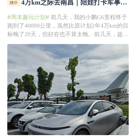
4万km之际去南昌｜陪娃打卡军事主
题公园
#周末趣玩计划#
前几天，我的小鹏G6里程终于
跑到了40000公里，虽然比原计划2年4万km的目
标晚了20天，但好在也不算太晚。前几天，趁着
周末，我开着车带全家去了趟南昌，既是和G6
这4万km的里程留个纪念，也满足一下娃这个小
小军事迷的心愿。1️⃣开着G6跑南昌，全程都挺
省心这次景德镇往返南昌，加上