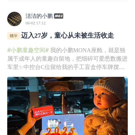
洁洁的小鹏
06-02 17:12
迈入27岁，童心从未被生活收走
#小鹏童趣空间#
我的小鹏MONA座舱，就是独
属于成年人的童趣自留地，把细碎可爱悉数搬进
车里✨中控台C位留给我的手工盲盒停车牌摆
件，蓬松白毛底座搭配复古小装饰，闭眼小憩的
娃娃静静伫立在中控。不用奔赴游乐园，拉开车
门就撞进温柔小童话，方寸台面安放我的少女童
心。扶手箱趴着超可爱的小糯米，软乎乎毛绒手
感治