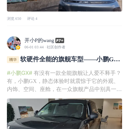
浏览
650
评论
4
开小P的wang
06-01 03:44
· 社区创作者
软硬件全能的旗舰车型——小鹏GX
试驾有感
#小鹏GX#
有没有一款全能旗舰让人爱不释手？
有，小鹏GX，静态体验时就震惊于它的外观、
内饰、空间、座舱，在一众旗舰产品中别具一
格。有没有一款智驾产品让人试驾后直呼丝滑、
惊叹于它跨代际的落地表现？有，小鹏第二代V
LA！最近，小鹏GX开放试驾，我也在第一时间
预约了南京江北4S店的GX试驾，和大家聊聊试