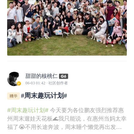
甜甜的核桃仁
06-03 01:42
· 社区创作者
#周末趣玩计划#
#周末趣玩计划#
今天要为各位鹏友强烈推荐惠
州周末遛娃天花板🌊我只能说，在惠州当妈太幸
福了😭不用长途奔波，周末睡个懒觉再出发开