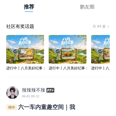
推荐
鹏友圈
社区有奖话题
共
84
篇
进行中丨八月美好纪事：立秋寻凉记
进行中丨八月美好纪事：商城许愿池
进行中丨八月
辣辣辣不辣
06-01 09:32
六一车内童趣空间｜我