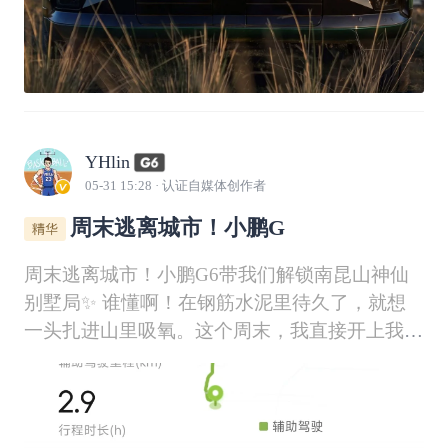
YHlin
05-31 15:28
· 认证自媒体创作者
周末逃离城市！小鹏G
周末逃离城市！小鹏G6带我们解锁南昆山神仙
别墅局✨ 谁懂啊！在钢筋水泥里待久了，就想
一头扎进山里吸氧。这个周末，我直接开上我的
小鹏G6，和朋友们冲去了南昆山富力养生谷，
把烧烤、泳池、KTV一次性玩个遍，快乐值直
接拉满！🚗💨 出发前看了下行程，江门到南昆
山180多公里，对于G6来说完全是小意思。而