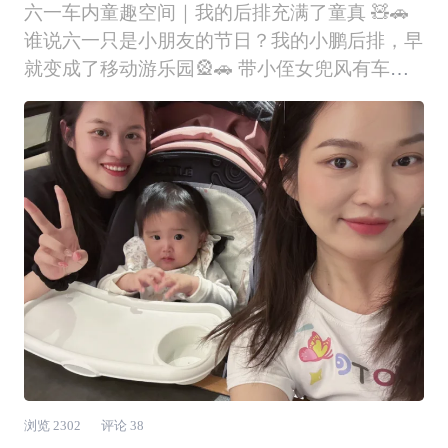
六一车内童趣空间｜我的后排充满了童真 🧸🚗
谁说六一只是小朋友的节日？我的小鹏后排，早
就变成了移动游乐园🎡🚗 带小侄女兜风有车自
由度拉满！！💯想见小侄女 随时出发🛫💡 为什
么要在车里放玩偶？成年人总被要求成熟稳重但
坐进自己的车里关上门 就是我的小世界开心时
拍拍噜噜的头堵车时 戳戳玲娜贝
浏览
2302
评论
38