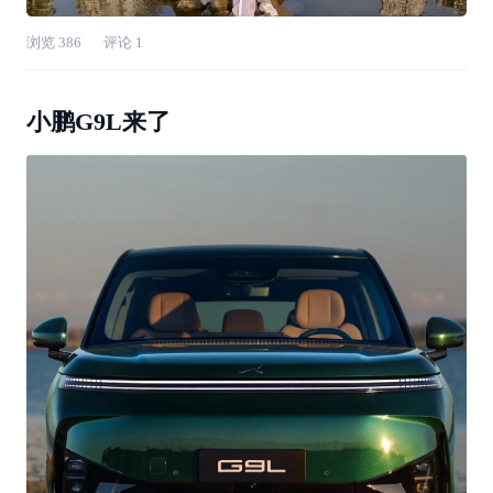
浏览
386
评论
1
小鹏G9L来了