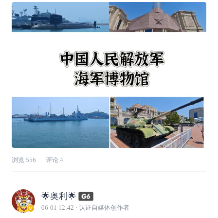
9，直奔青岛海军博物馆。一路向北，智驾真
香！从莒县出发，走日兰转沈海，全程大概三个
半小时。大夏天的，空调必须拉满。X9的纯
浏览
556
评论
4
🌟奥利🌟
06-01 12:42
· 认证自媒体创作者