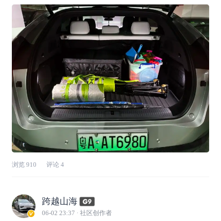
着我的小鹏G6从惠城区出发刚好50分钟直达大
亚湾华润小径湾一脚电门就把娃扔进了蓝色大海
里🌊🚗关于自驾：G6才是真正的遛娃神器✅ 高
速NGP真的解放双手从惠大高速转惠深
浏览
910
评论
4
跨越山海
06-02 23:37
· 社区创作者