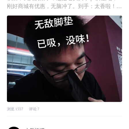
刚好商城有优惠，无脑冲了。到手：太香啦！！
超级贴合，质感超棒，后悔买晚了，没有tpe的
鹏友们强烈建议买回来装上。
浏览
1557
评论
7