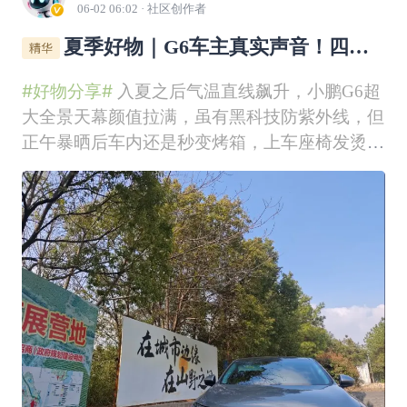
06-02 06:02
· 社区创作者
夏季好物｜G6车主真实声音！四款
夏日续命神器，告别炎热🌞
#好物分享#
入夏之后气温直线飙升，小鹏G6超
大全景天幕颜值拉满，虽有黑科技防紫外线，但
正午暴晒后车内还是秒变烤箱，上车座椅发烫、
车内闷热难耐。作为长期用车的G6车主，分享
四款夏日车载好物，全方位解决暴晒闷热难题，
性价比拉满，分享给各位鹏友！ ✨小鹏麂皮绒
天幕遮阳帘G6全景天幕透光率高，夏天直射阳
光