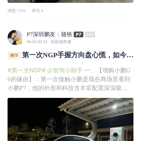
浏览
1310
评论
4
P7深圳鹏友：骆铁
06-02 02:41
· 社区创作者
第一次NGP手握方向盘心慌，如今智
驾四万路程随心远行
#第一次NGP#
@智驾小助手
一、【增购小鹏G
6的缘由】：第一次接触小鹏是我在商场里看到
小鹏P7，他的外形和科技含丰富配置深深吸引
了我，当时我选配的P7是670N，所以辅助驾驶
带LCC功能。在一次高速中我使用了此功能，发
现很好用，能自动保持车道居中，并且遇到前方
有车靠近，自动减速。同时，还可以设置