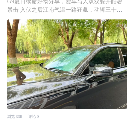
G9夏日续命好物分享，爱车与人双双躲开酷暑
暴击 入伏之后江南气温一路狂飙，动辄三十五
六度的高温，露天停放的小鹏G9仿佛变身巨型
烤箱，暴晒过后刚拉开车门，热浪扑面而来，座
椅烫得不敢落座。经过多轮踩坑试错，我整理出
两套夏日刚需好物，一套守护爱车、
浏览
330
评论
0