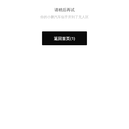
请稍后再试
你的小鹏汽车似乎开到了无人区
返回首页
(
1
)